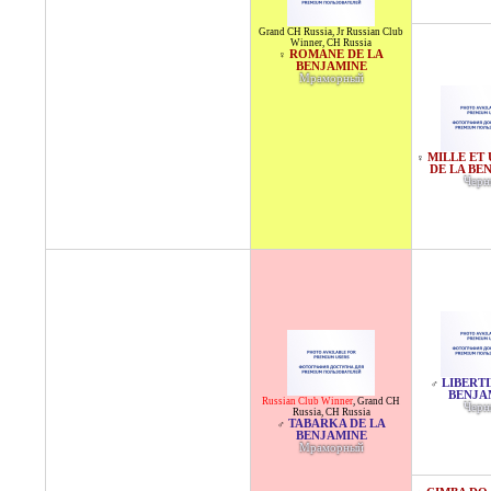
Grand CH Russia
,
Jr Russian Club
Winner
,
CH Russia
ROMANE DE LA
♀
BENJAMINE
Мраморный
MILLE ET 
♀
DE LA BE
Черн
LIBERTI
♂
BENJA
Russian Club Winner
,
Grand CH
Черн
Russia
,
CH Russia
TABARKA DE LA
♂
BENJAMINE
Мраморный