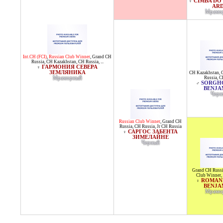
CIMBA DO
♀
AR
Мрамо
Int.CH (FCI)
,
Russian Club Winner
,
Grand CH
Russia
,
CH Kazakhstan
,
CH Russia
, ...
ГАРМОНИЯ СЕВЕРА
♀
ЗЕМЛЯНИКА
CH Kazakhstan
,
Мраморный
Russia
,
C
SORGHO
♂
BENJA
Черн
Russian Club Winner
,
Grand CH
Russia
,
CH Russia
,
Jr CH Russia
САРГОС ЗАБЕНТА
♀
ЗИМЕЛАЙНЕ
Черный
Grand CH Russ
Club Winner
,
ROMANE
♀
BENJA
Мрамо