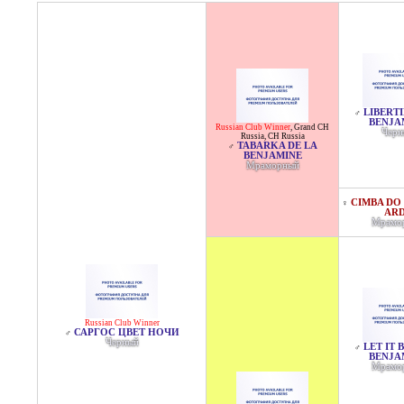
LIBERTI
♂
BENJA
Russian Club Winner
,
Grand CH
Черн
Russia
,
CH Russia
TABARKA DE LA
♂
BENJAMINE
Мраморный
CIMBA DO
♀
AR
Мрамо
Russian Club Winner
САРГОС ЦВЕТ НОЧИ
♂
Черный
LET IT 
♂
BENJA
Мрамо