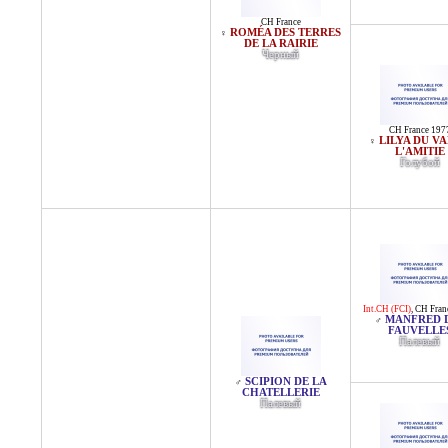
CH France
ROMÉA DES TERRES
♀
DE LA RAIRIE
Черный
CH France 197
LILYA DU VA
♀
L'AMITIE
Голубой
Int.CH (FCI)
,
CH Fran
MANFRED 
♂
FAUVELLE
Палевый
SCIPION DE LA
♂
CHATELLERIE
Палевый