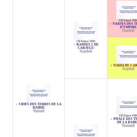
CH France 198
NARSES DES T
♂
D’EMPIRE
Голубой
CH France 1983
RAMSES 2 DE
♂
CARJEGU
Голубой
NADIA DE CA
♀
Голубой
URIES DES TERRES DE LA
♂
RAIRIE
Черный
CH France 198
PHALE DES T
♂
DE LA RAIR
Палевый