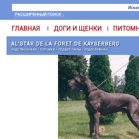
РАСШИРЕННЫЙ ПОИСК ↓
ГЛАВНАЯ
ДОГИ И ЩЕНКИ
ПИТОМ
|
|
AL'STAR DE LA FORET DE KAYSERBERG
РОДСТВЕННИКИ
/
ПОТОМКИ
/
ПОДБОР ПАРЫ
/
РОДОСЛОВНАЯ