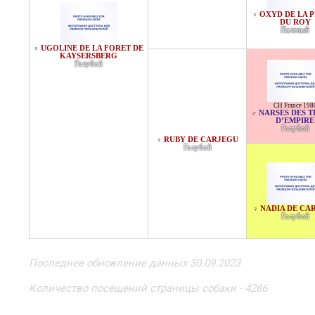
OXYD DE LA P
♀
DU ROY
Палевый
UGOLINE DE LA FORET DE
♀
KAYSERSBERG
Голубой
CH France 198
NARSES DES T
♂
D’EMPIRE
Голубой
RUBY DE CARJEGU
♀
Голубой
NADIA DE CA
♀
Голубой
Последнее обновление данных 30.09.2023
Количество посещений страницы собаки - 4286