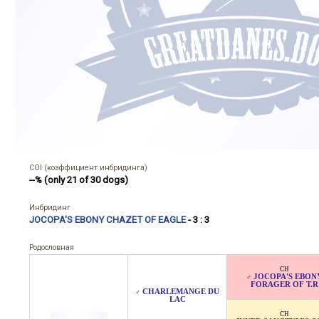
COI (коэффициент инбридинга)
--% (only 21 of 30 dogs)
Инбридинг
JOCOPA'S EBONY CHAZET OF EAGLE
- 3 : 3
Родословная
CH
JOCOPA'S EBON
♂
FORAGER OF T.R
CHARLEMANGE DU
♂
LAC
CH