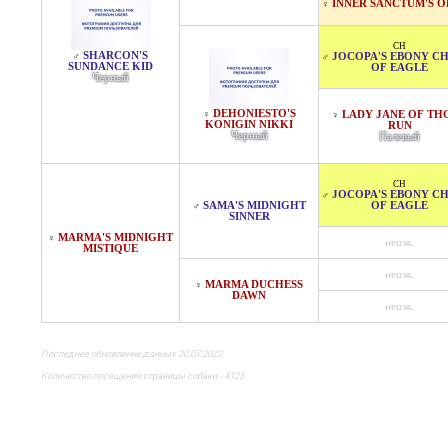
INNER SANCTUM'S O
♀
CH
SHARCON'S
♂
JOCOPA'S EBONY C
♂
SUNDANCE KID
OF EAGLE
Черный
DEHONIESTO'S
♀
LADY JANE OF TH
♀
KONIGIN NIKKI
RUN
Черный
Палевый
CH
JOCOPA'S EBONY C
♂
SAMA'S MIDNIGHT
OF EAGLE
♂
SINNER
MARMA'S MIDNIGHT
♀
неизв.
MISTIQUE
неизв.
MARMA DUCHESS
♀
DAWN
неизв.
Последнее обновление данных 20.07.2022
Количество посещений страницы собаки - 4123