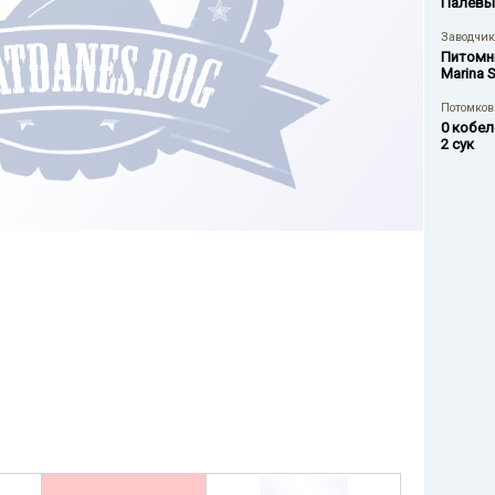
Палевы
Заводчик
Питомн
Marina 
Потомков 
0 кобел
2 сук