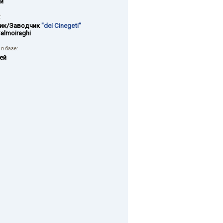
й
:
ик/Заводчик
"dei Cinegeti"
Salmoiraghi
в базе:
ей