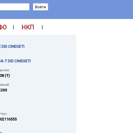
ФО
НКП
|
|
 DEI CINEGETI
-T DEI CINEGETI
дения:
08 (†)
ловной:
1269
 Чип:
02116555