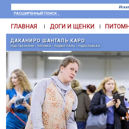
РАСШИРЕННЫЙ ПОИСК ↓
ГЛАВНАЯ
ДОГИ И ЩЕНКИ
ПИТОМ
|
|
ДАКАНИРО ШАНТАЛЬ КАРО
РОДСТВЕННИКИ
/
ПОТОМКИ
/
ПОДБОР ПАРЫ
/
РОДОСЛОВНАЯ