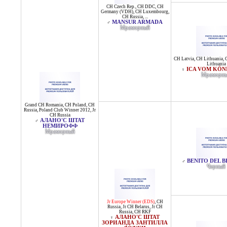
CH Czech Rep.
,
CH DDC
,
CH
Germany (VDH)
,
CH Luxembourg
,
CH Russia
, ...
MANSUR ARMADA
♂
Мраморный
CH Latvia
,
CH Lithuania
,
Lithuania
ICA VOM KÖN
♀
Мраморн
Grand CH Romania
,
CH Poland
,
CH
Russia
,
Poland Club Winner 2012
,
Jr
CH Russia
АЛАНО'С ШТАТ
♂
НЕМИРОФФ
Мраморный
BENITO DEL 
♂
Черный
Jr Europe Winner (EDS)
,
CH
Russia
,
Jr CH Belarus
,
Jr CH
Russia
,
CH RKF
АЛАНО'С ШТАТ
♀
ЗОРИАНДА ЗАНТИЛЛА