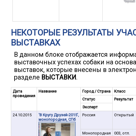
Черный
НЕКОТОРЫЕ РЕЗУЛЬТАТЫ УЧА
ВЫСТАВКАХ
В данном блоке отображается информ
выставочных успехах собаки на основ
выставок, которые внесены в электро
разделе
ВЫСТАВКИ
.
Дата
Название
Город / Страна
Класс
проведения
Статус
Результат
Эксперт
24.10.2015
'В Кругу Друзей-2015',
Россия
Открытый
монопородная, СПб
Монопородная
003, отл.