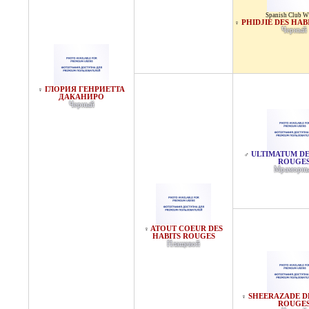
Spanish Club W
PHIDJIE DES HAB
♀
Черный
ГЛОРИЯ ГЕНРИЕТТА
♀
ДАКАНИРО
Черный
ULTIMATUM DE
♂
ROUGE
Мраморн
ATOUT COEUR DES
♀
HABITS ROUGES
Плащевой
SHEERAZADE D
♀
ROUGE