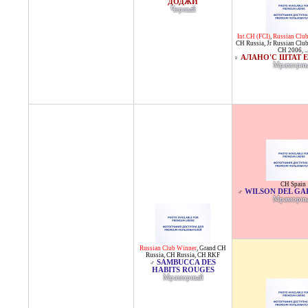
ДОДЖИ
Черный
Int.CH (FCI)
,
Russian Clu
CH Russia
,
Jr Russian Clu
CH 2006
, ..
АЛАНО'С ШТАТ Е
♀
Мраморн
CH Spain
WILSON DEL G
♂
Мраморн
Russian Club Winner
,
Grand CH
Russia
,
CH Russia
,
CH RKF
SAMBUCCA DES
♂
HABITS ROUGES
Мраморный