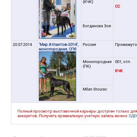
(КЧК)
CC
Богданова Зоя
20.07.2014
'Мир Атлантов-2014',
Россия
Промежуто
монопородная, СПб
Монопородная
001, отл.
(ПК)
КЧК
Milan Stourac
Полный просмотр выставочной карьеры доступен только дл
аккаунтов. Получить премиальную учетную запись можно
ЗДЕ