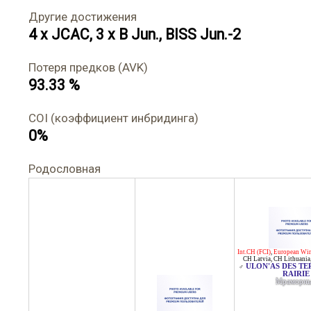
Другие достижения
4 x JCAC, 3 x B Jun., BISS Jun.-2
Потеря предков (AVK)
93.33 %
COI (коэффициент инбридинга)
0%
Родословная
Int.CH (FCI)
,
European Win
CH Latvia
,
CH Lithuania
ULON'AS DES TE
♂
RAIRIE
Мраморн