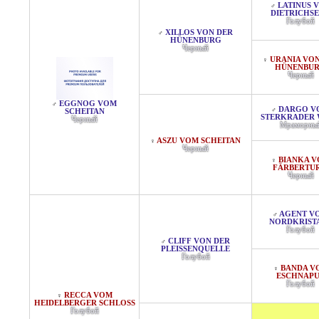
LATINUS 
♂
DIETRICHS
Голубой
XILLOS VON DER
♂
HÜNENBURG
Черный
URANIA VON
♀
HÜNENBU
Черный
EGGNOG VOM
♂
DARGO V
♂
SCHEITAN
STERKRADER
Черный
Мраморны
ASZU VOM SCHEITAN
♀
Черный
BIANKA 
♀
FÄRBERTU
Черный
AGENT V
♂
NORDKRIST
Голубой
CLIFF VON DER
♂
PLEISSENQUELLE
Голубой
BANDA V
♀
ESCHNAP
Голубой
RECCA VOM
♀
HEIDELBERGER SCHLOSS
Голубой