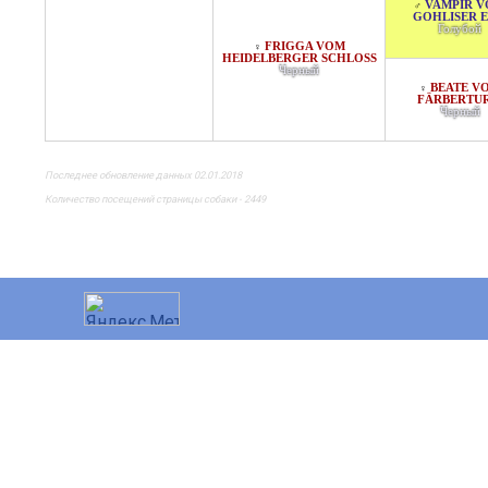
VAMPIR 
♂
GOHLISER 
Голубой
FRIGGA VOM
♀
HEIDELBERGER SCHLOSS
Черный
BEATE V
♀
FÄRBERTU
Черный
Последнее обновление данных 02.01.2018
Количество посещений страницы собаки - 2449