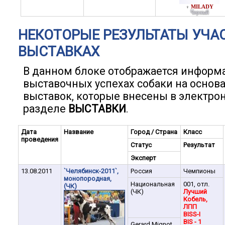
MILADY
♀
Черный
НЕКОТОРЫЕ РЕЗУЛЬТАТЫ УЧА
ВЫСТАВКАХ
В данном блоке отображается информ
выставочных успехах собаки на основ
выставок, которые внесены в электро
разделе
ВЫСТАВКИ
.
Дата
Название
Город / Страна
Класс
проведения
Статус
Результат
Эксперт
13.08.2011
`Челябинск-2011`,
Россия
Чемпионы
монопородная,
Национальная
001, отл.
(ЧК)
(ЧК)
Лучший
Кобель,
ЛПП
BISS-I
BIS - 1
Gerard Mignot