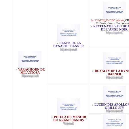
Int.CH (FCI)
,
EuDDC Winner
,
CH
CH Spain
,
French Club Winne
REYFENATEUS DU DO
♂
DE L'ANGE NOIR
Мраморный
ULKEN DE LA
♂
DYNASTIE DANNER
Мраморный
VARAGHORN DE
♀
ROYALTY DE LA DYN
♀
MILANTOSA
DANNER
Мраморный
Мраморный
LUCIEN DES APOLLO
♂
GRILLOUTY
Мраморный
PETULA DU MANOIR
♀
DU GRAND DANOIS
Черный