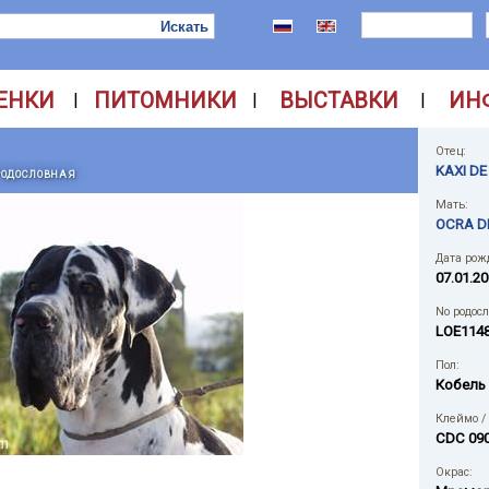
ЕНКИ
ПИТОМНИКИ
ВЫСТАВКИ
ИН
|
|
|
Отец:
KAXI D
РОДОСЛОВНАЯ
Мать:
OCRA D
Дата рож
07.01.20
No родос
LOE114
Пол:
Кобель
Клеймо /
CDC 09
Окрас: