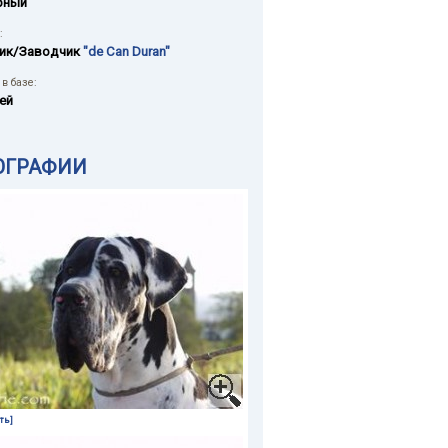
рный
:
ик/Заводчик
"de Can Duran"
в базе:
ей
ОГРАФИИ
ть]