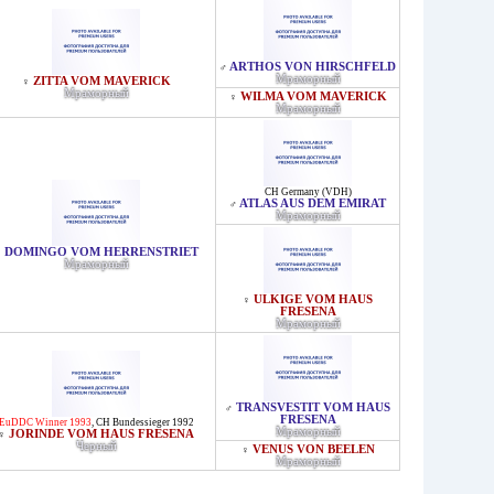
ARTHOS VON HIRSCHFELD
♂
Мраморный
ZITTA VOM MAVERICK
♀
Мраморный
WILMA VOM MAVERICK
♀
Мраморный
CH Germany (VDH)
ATLAS AUS DEM EMIRAT
♂
Мраморный
DOMINGO VOM HERRENSTRIET
♂
Мраморный
ULKIGE VOM HAUS
♀
FRESENA
Мраморный
TRANSVESTIT VOM HAUS
♂
FRESENA
EuDDC Winner 1993
,
CH Bundessieger 1992
Мраморный
JORINDE VOM HAUS FRESENA
♀
Черный
VENUS VON BEELEN
♀
Мраморный