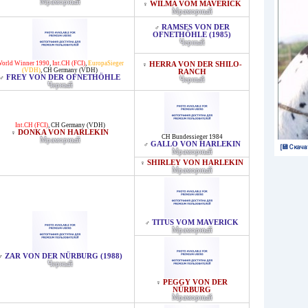
Мраморный
WILMA VOM MAVERICK
♀
Мраморный
RAMSES VON DER
♂
OFNETHÖHLE (1985)
Черный
orld Winner 1990
,
Int.CH (FCI)
,
EuropaSieger
HERRA VON DER SHILO-
♀
(VDH)
,
CH Germany (VDH)
RANCH
FREY VON DER OFNETHÖHLE
♂
Черный
Черный
Int.CH (FCI)
,
CH Germany (VDH)
DONKA VON HARLEKIN
♀
CH Bundessieger 1984
Мраморный
GALLO VON HARLEKIN
♂
[💾 Скача
Мраморный
SHIRLEY VON HARLEKIN
♀
Мраморный
TITUS VOM MAVERICK
♂
Мраморный
ZAR VON DER NÜRBURG (1988)
♂
Черный
PEGGY VON DER
♀
NÜRBURG
Мраморный