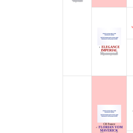
Черный
W
ELEGANCE
♀
IMPERIAL
Мраморный
CH France
FLORIAN VOM
♂
MAVERICK