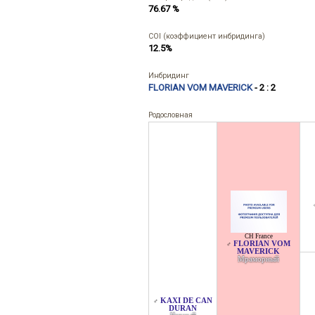
76.67 %
COI (коэффициент инбридинга)
12.5%
Инбридинг
FLORIAN VOM MAVERICK
- 2 : 2
Родословная
CH France
FLORIAN VOM
♂
MAVERICK
Мраморный
KAXI DE CAN
♂
DURAN