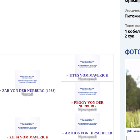
Мрамо
Заводчик
Питомн
Потомков 
1 кобел
2 сук
ФОТ
TITUS VOM MAVERICK
♂
Мраморный
ZAR VON DER NÜRBURG (1988)
♂
Черный
PEGGY VON DER
♀
NÜRBURG
Мраморный
[💾 Скача
ARTHOS VON HIRSCHFELD
♂
Мраморный
ZITTA VOM MAVERICK
♀