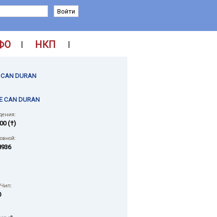
ФО
НКП
|
|
E CAN DURAN
E CAN DURAN
дения:
00 (†)
ловной:
8936
 Чип:
0