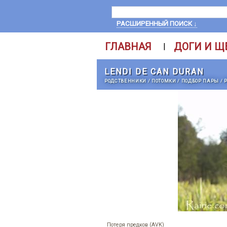
РАСШИРЕННЫЙ ПОИСК ↓
ГЛАВНАЯ
ДОГИ И Щ
|
LENDI DE CAN DURAN
РОДСТВЕННИКИ
/
ПОТОМКИ
/
ПОДБОР ПАРЫ
/
Потеря предков (AVK)