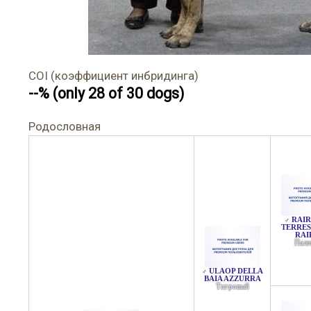
COI (коэффициент инбридинга)
--% (only 28 of 30 dogs)
Родословная
RAIR
♂
TERRES
RAI
Пале
ULAOP DELLA
♂
BAIA AZZURRA
Тигровый