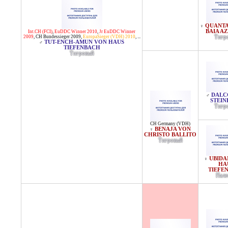
QUANTA
♀
BAIA A
Int.CH (FCI)
,
EuDDC Winner 2010
,
Jr EuDDC Winner
2009
,
CH Bundessieger 2009
,
EuropaSieger (VDH) 2010
, ...
Тигр
TUT-ENCH-AMUN VON HAUS
♂
TIEFENBACH
Тигровый
DALC
♂
STEIN
Тигр
CH Germany (VDH)
BENAJA VON
♀
CHRISTO BALLITO
Тигровый
UBIDA
♀
HA
TIEFE
Пале