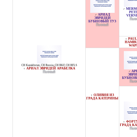
MERM
♂
PETI
АРИАЛ
♂
VERNI
ЭВРИДЕЙ
Пале
БУБНОВЫЙ ТУЗ
Палевый
PAUL
♀
HAMB
WAP
CH Kazakhstan
,
CH Russia
,
CH RKF
,
CH RFLS
АРИАЛ ЭВРИДЕЙ АРАБЕЛКА
♀
АР
♂
Палевый
ЭВР
БУБНОВ
Пале
ОЛИВИЯ ИЗ
♀
ГРАДА КАТЕРИНЫ
ФОРТ
♀
ГРАДА К
Пале