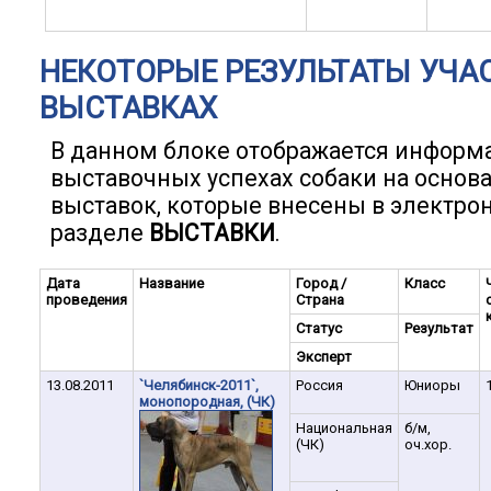
НЕКОТОРЫЕ РЕЗУЛЬТАТЫ УЧА
ВЫСТАВКАХ
В данном блоке отображается информ
выставочных успехах собаки на основ
выставок, которые внесены в электро
разделе
ВЫСТАВКИ
.
Дата
Название
Город /
Класс
проведения
Страна
Статус
Результат
Эксперт
13.08.2011
`Челябинск-2011`,
Россия
Юниоры
монопородная, (ЧК)
Национальная
б/м,
(ЧК)
оч.хор.