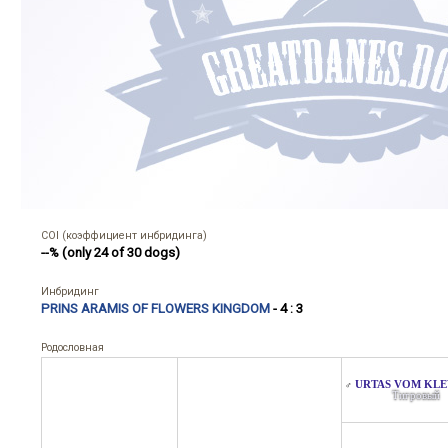
COI (коэффициент инбридинга)
--% (only 24 of 30 dogs)
Инбридинг
PRINS ARAMIS OF FLOWERS KINGDOM
- 4 : 3
Родословная
URTAS VOM KL
♂
Тигровый