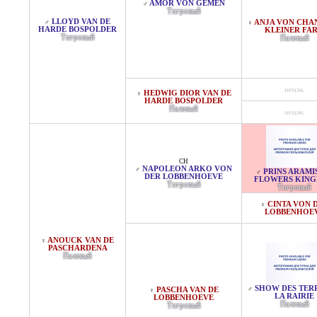
AMOR VON GEMEN
♂
Тигровый
LLOYD VAN DE
♂
ANJA VON CHAN
♀
HARDE BOSPOLDER
KLEINER FA
Тигровый
Палевый
неизв.
HEDWIG DIOR VAN DE
♀
HARDE BOSPOLDER
Палевый
неизв.
CH
NAPOLEON ARKO VON
♂
PRINS ARAMI
♂
DER LOBBENHOEVE
FLOWERS KIN
Тигровый
Тигровый
CINTA VON 
♀
LOBBENHOE
ANOUCK VAN DE
♀
PASCHARDENA
Палевый
SHOW DES TER
♂
PASCHA VAN DE
♀
LA RAIRIE
LOBBENHOEVE
Палевый
Тигровый