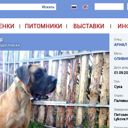
ЕНКИ
ПИТОМНИКИ
ВЫСТАВКИ
ИН
|
|
|
Я
Отец:
АРИАЛ 
РОДОСЛОВНАЯ
Мать:
ОЛИВИЯ
Дата рож
01.09.20
Пол:
Сука
Окрас:
Палевы
Заводчик
Питомн
Lykova 
Потомков 