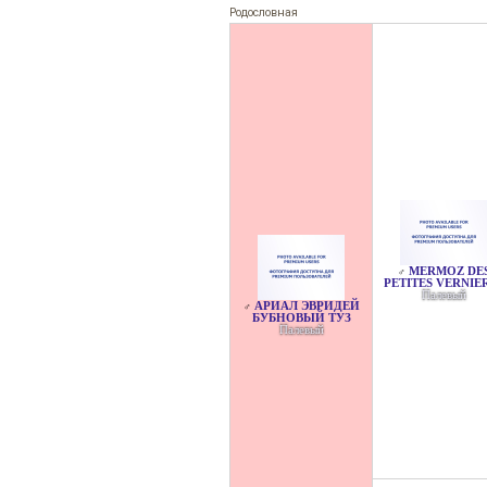
Родословная
MERMOZ DE
♂
PETITES VERNIE
Палевый
АРИАЛ ЭВРИДЕЙ
♂
БУБНОВЫЙ ТУЗ
Палевый