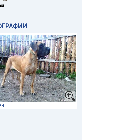
ей
ОГРАФИИ
ть]