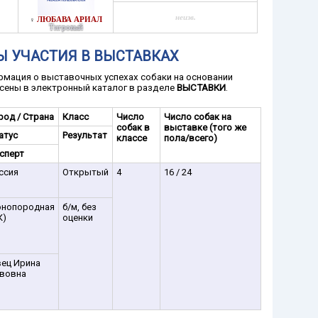
неизв.
ЛЮБАВА АРИАЛ
♀
Тигровый
Ы УЧАСТИЯ В ВЫСТАВКАХ
мация о выставочных успехах собаки на основании
сены в электронный каталог в разделе
ВЫСТАВКИ
.
род / Страна
Класс
Число
Число собак на
собак в
выставке (того же
атус
Результат
классе
пола/всего)
сперт
ссия
Открытый
4
16 / 24
нопородная
б/м, без
К)
оценки
ец Ирина
вовна