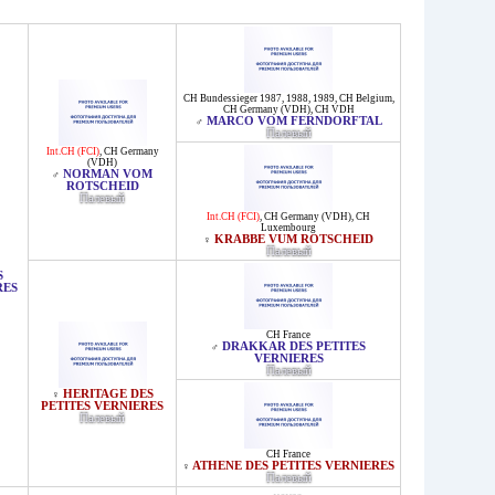
CH Bundessieger 1987, 1988, 1989
,
CH Belgium
,
CH Germany (VDH)
,
CH VDH
MARCO VOM FERNDORFTAL
♂
Палевый
Int.CH (FCI)
,
CH Germany
(VDH)
NORMAN VOM
♂
ROTSCHEID
Палевый
Int.CH (FCI)
,
CH Germany (VDH)
,
CH
Luxembourg
KRABBE VUM ROTSCHEID
♀
Палевый
S
RES
CH France
DRAKKAR DES PETITES
♂
VERNIERES
Палевый
HERITAGE DES
♀
PETITES VERNIERES
Палевый
CH France
ATHENE DES PETITES VERNIERES
♀
Палевый