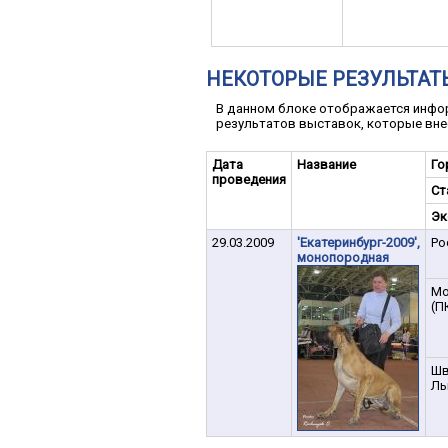
НЕКОТОРЫЕ РЕЗУЛЬТАТ
В данном блоке отображается инфор
результатов выставок, которые вне
Дата
Название
Го
проведения
Ст
Эк
29.03.2009
'Екатеринбург-2009',
Ро
монопородная
Мо
(П
Шв
Ль