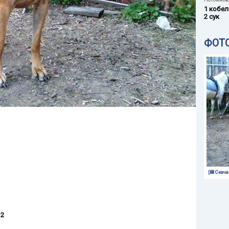
1 кобел
2 сук
ФОТ
[💾 Скача
 2