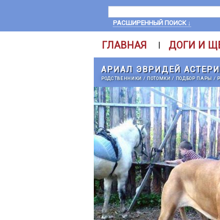
РАСШИРЕННЫЙ ПОИСК ↓
ГЛАВНАЯ
ДОГИ И Щ
|
АРИАЛ ЭВРИДЕЙ АСТЕРИ
РОДСТВЕННИКИ
/
ПОТОМКИ
/
ПОДБОР ПАРЫ
/