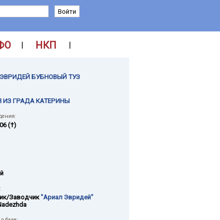
ФО
НКП
|
|
ЭВРИДЕЙ БУБНОВЫЙ ТУЗ
 ИЗ ГРАДА КАТЕРИНЫ
дения:
06 (†)
й
:
ик/Заводчик
"Ариал Эвридей"
Nadezhda
в базе: