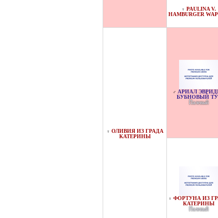
PAULINA V.
♀
HAMBURGER WAP
АРИАЛ ЭВРИД
♂
БУБНОВЫЙ ТУ
Палевый
ОЛИВИЯ ИЗ ГРАДА
♀
КАТЕРИНЫ
ФОРТУНА ИЗ Г
♀
КАТЕРИНЫ
Палевый