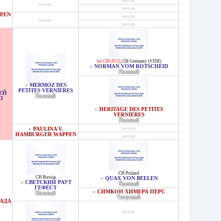
неизв.
неизв.
неизв.
PEN
неизв.
неизв.
неизв.
Int.CH (FCI)
,
CH Germany (VDH)
NORMAN VOM ROTSCHEID
♂
Палевый
MERMOZ DES
♂
PETITES VERNIERES
ЕЙ
Палевый
З
HERITAGE DES PETITES
♀
VERNIERES
Палевый
неизв.
PAULINA V.
♀
HAMBURGER WAPPEN
неизв.
CH Poland
CH Russia
QUAX VON BEELEN
♂
СВЕТСКИЙ РАУТ
♂
Палевый
ГЕФЕСТ
СИМКОН ХИМЕРА ПЕРС
♀
Палевый
Тигровый
РАДА
неизв.