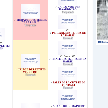
CARLO VON DER
♂
HAARDBURG
Тигровый
THIBAULT DES TERRES
♂
DE LA RAIRIE
Тигровый
CH
PERLANE DES TERRES DE
♀
LA RAIRIE
Палевый
[💾 Скача
987
PETITES
ES
CH France 1980
PHALE DES TERRES DE LA
♂
RAIRIE
Палевый
URIAGE DES PETITES
♀
VERNIERES
Палевый
PALES DE LA CRYPTE DE
♀
LOUTRAKI
Палевый
SHANE DU DOMAINE DE
♂