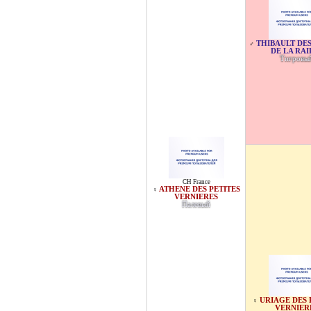
THIBAULT DE
♂
DE LA RAI
Тигровы
CH France
ATHENE DES PETITES
♀
VERNIERES
Палевый
URIAGE DES 
♀
VERNIER