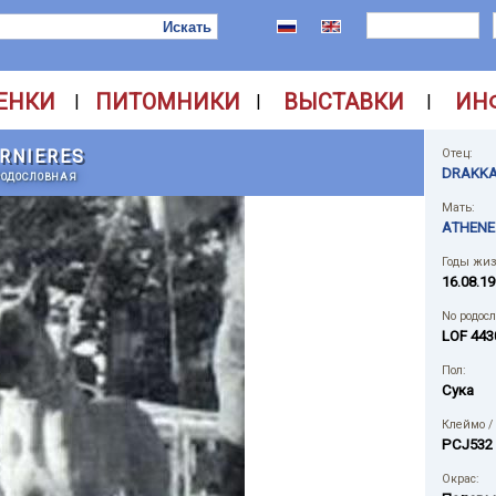
ЕНКИ
ПИТОМНИКИ
ВЫСТАВКИ
ИН
|
|
|
ERNIERES
Отец:
DRAKKA
РОДОСЛОВНАЯ
Мать:
ATHENE 
Годы жиз
16.08.19
No родос
LOF 443
Пол:
Сука
Клеймо /
PCJ532
Окрас: