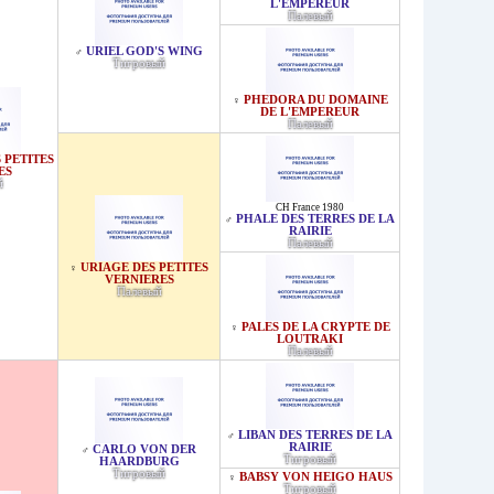
L'EMPEREUR
Палевый
URIEL GOD'S WING
♂
Тигровый
PHEDORA DU DOMAINE
♀
DE L'EMPEREUR
Палевый
 PETITES
ES
й
CH France 1980
PHALE DES TERRES DE LA
♂
RAIRIE
Палевый
URIAGE DES PETITES
♀
VERNIERES
Палевый
PALES DE LA CRYPTE DE
♀
LOUTRAKI
Палевый
LIBAN DES TERRES DE LA
♂
RAIRIE
CARLO VON DER
♂
Тигровый
HAARDBURG
Тигровый
BABSY VON HEIGO HAUS
♀
Тигровый