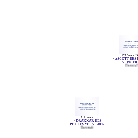
CH France 1
ASCOTT DES 
♂
VERNIER
Палевый
CH France
DRAKKAR DES
♂
PETITES VERNIERES
Палевый