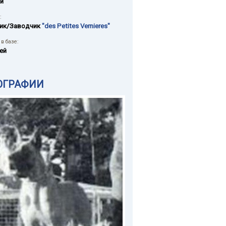
й
:
ик/Заводчик
"des Petites Vernieres"
в базе:
ей
ОГРАФИИ