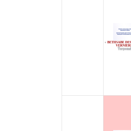
BETHSABE DES
♀
VERNIER
Тигровы