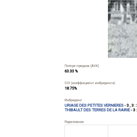
Потеря предков (AVK)
63.33 %
COI (коэффициент инбридинга)
18.75%
Инбридинг
URIAGE DES PETITES VERNIERES
- 3 , 3 :
THIBAULT DES TERRES DE LA RAIRIE
- 3 
Родословная