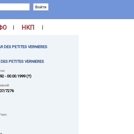
ФО
НКП
|
|
R DES PETITES VERNIERES
DES PETITES VERNIERES
ни:
92 - 00.00.1999 (†)
ловной:
07/7276
 Чип: