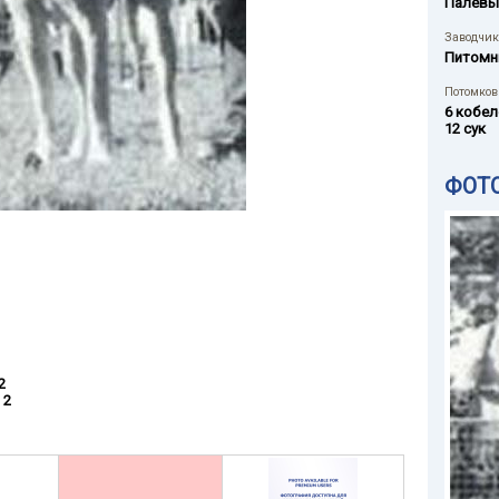
Палевы
Заводчик
Питомн
Потомков 
6 кобел
12 сук
ФОТ
 2
: 2