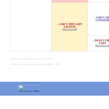
GMJ'S T
♂
CONDAU
GMJ'S THE LADY
♀
CELESTE
Мраморный
DEAN'S FI
♀
LADY
Мраморны
Последнее обновление данных 17.10.2017
Количество посещений страницы собаки - 1789