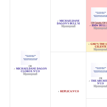
MICHAELDANE
♂
CH Canada
,
CH 
DAGON'S BULL'SI
BMW BULL 
♂
Мраморный
Мраморны
GMJ'S THE 
♀
CELESTE
Мраморны
CH
MICHAELDANE DAGON
♂
CLOROX N'CO
Мраморный
CH
THE ARCHI
♂
N'CO
Мраморны
REPLICA N'CO
♀