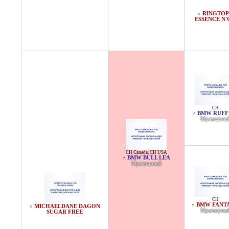
RINGTOP
♀
ESSENCE N'
CH
BMW RUFF
♂
Мраморны
CH Canada
,
CH USA
BMW BULL LEA
♂
Мраморный
CH
BMW FANTA
♀
MICHAELDANE DAGON
♀
Мраморны
SUGAR FREE