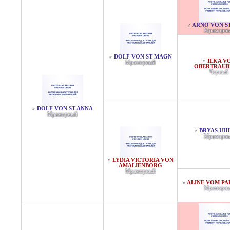
ARNO VON S
♂
Мраморн
DOLF VON ST MAGN
♂
ILKA V
♀
Мраморный
OBERTRAUB
Черный
DOLF VON ST ANNA
♂
Мраморный
BRYAS UH
♂
Мраморн
LYDIA VICTORIA VON
♀
AMALIENBORG
Мраморный
ALINE VOM P
♀
Мраморн