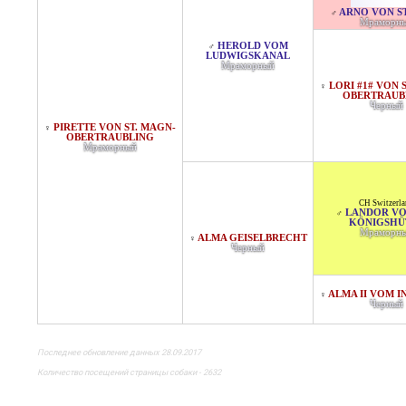
ARNO VON S
♂
Мраморн
HEROLD VOM
♂
LUDWIGSKANAL
Мраморный
LORI #1# VON 
♀
OBERTRAUB
Черный
PIRETTE VON ST. MAGN-
♀
OBERTRAUBLING
Мраморный
CH Switzerl
LANDOR VO
♂
KÖNIGSHÜ
Мраморн
ALMA GEISELBRECHT
♀
Черный
ALMA II VOM I
♀
Черный
Последнее обновление данных 28.09.2017
Количество посещений страницы собаки - 2632