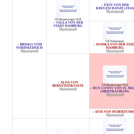
FANT VON DER
♂
KREUZSCHANZE (1954)
Мраморный
CH Bundessieger 1959
JAGLA VON DER
♂
STADT HAMBURG
Мраморный
CH Netherlands
BRISKO VOM
WODKA VON DER STA
♂
♀
NORDSEEDEICH
HAMBURG
Мраморный
Мраморный
ALOA VON
♀
CH Bundessieger 1953
BERNSTEINKUSSTE
RUX CONNY VON ST. MA
♂
Мраморный
OBERTRAUBLING
Мраморный
ASTA VON HUBERTUSH
♀
Мраморный