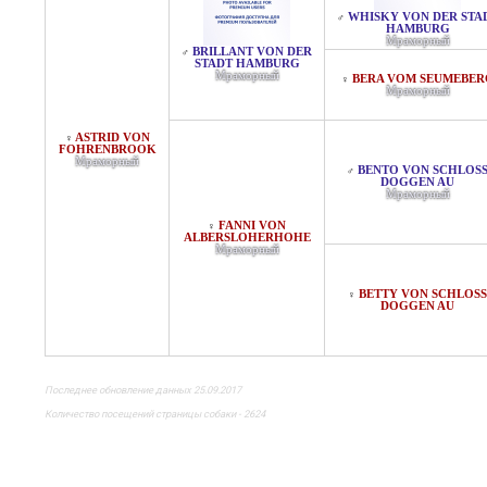
WHISKY VON DER STA
♂
HAMBURG
Мраморный
BRILLANT VON DER
♂
STADT HAMBURG
Мраморный
BERA VOM SEUMEBER
♀
Мраморный
ASTRID VON
♀
FOHRENBROOK
Мраморный
BENTO VON SCHLOS
♂
DOGGEN AU
Мраморный
FANNI VON
♀
ALBERSLOHERHOHE
Мраморный
BETTY VON SCHLOSS
♀
DOGGEN AU
Последнее обновление данных 25.09.2017
Количество посещений страницы собаки - 2624