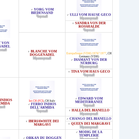
YORG VOM
♂
BIEDENSAND
ULLI VOM HAUSE GECO
♂
Черный
Мраморный
SANDRA VON DER
♀
ROSSHALDE
Черный
T VON
NADEL
рный
BLANCHE VOM
♀
EuropaSieger (VDH) 1976? 1977
,
CH
DOGGENADEL
Germany (VDH)
Мраморный
DIAMANT VON DER
♂
NÜRBURG
Мраморный
TINA VOM HAUS GECO
♀
Черный
EDWARD VOM
♂
 INDIOS
Int.CH (FCI)
,
CH Italy
MEDITERRANEE
RMIDA
FERRO INDIOS
♂
Черный
вой
DELL'ARMIDA
HALLA DEL BIANELLO
♀
Черный
Мраморный
CHANGO DEL BIANELLO
♂
IBERIAWHITE DEI
♀
QUEEN DEI MARGRAVI
♀
MARGAVI
Мраморный
MODIG DE LA
♂
TEMPLERIE
ORKAN DU DOGGEN
♂
Мраморный