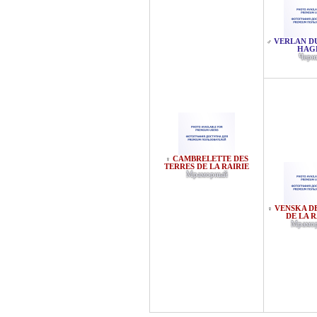
VERLAN D
♂
HAG
Черн
CAMBRELETTE DES
♀
TERRES DE LA RAIRIE
Мраморный
VENSKA D
♀
DE LA R
Мрамо