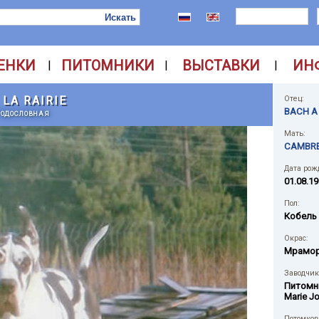
ЕНКИ
ПИТОМНИКИ
ВЫСТАВКИ
ИН
|
|
|
 LA RAIRIE
Отец:
BACH A
РОДОСЛОВНАЯ
Мать:
CAMBREL
Дата рож
01.08.19
Пол:
Кобель
Окрас:
Мрамо
Заводчик
Питомн
Marie J
Потомков 