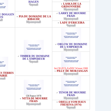
HAGEN
LASKA DE LA
♀
Черный
GRISONNIERE
Мраморный
LARRY DE MOURRE
♂
U DOGGEN
FRAIS
PIA DU DOMAINE DE LA
♀
EN
Мраморный
RIBAUDE
ый
Мраморный
LADY D'ERICEIRA
♀
Черный
ORLOW DU DOMAINE
♂
DE L'EMPEREUR
Мраморный
TIMBER DU DOMAINE
♂
DE L'EMPEREUR
Черный
Int.CH (FCI)
,
EuDDC Winner 1980
PILLY DE MORJASGAN
♀
ES TERRES
Мраморный
AIRIE
рный
TENOR DE MOURRE
♂
FRAIS
CH France 1978
Мраморный
NITTA DE MOURRE
♀
FRAIS
ORELLA VOM HAUS
♀
Мраморный
FRESENA (1974)
Черный