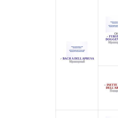
CH
FURS
♂
DOGGE
Мрамо
BACH A DELL APRUSA
♂
Мраморный
INETTE
♀
DELL'A
Плаще