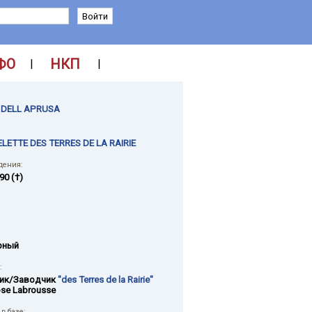
ФО
НКП
|
|
 DELL APRUSA
ETTE DES TERRES DE LA RAIRIE
дения:
90 (†)
рный
:
ик/Заводчик
"des Terres de la Rairie"
ose Labrousse
в базе: