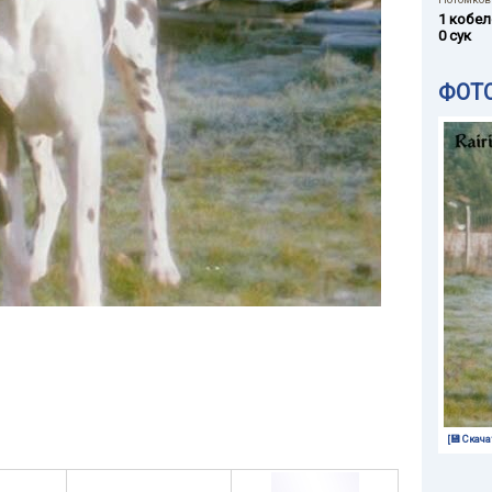
1 кобел
0 сук
ФОТ
[💾 Скача