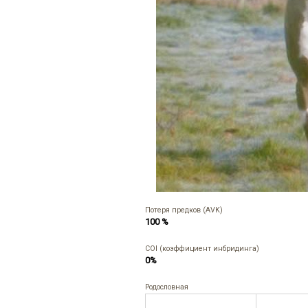
Потеря предков (AVK)
100 %
COI (коэффициент инбридинга)
0%
Родословная