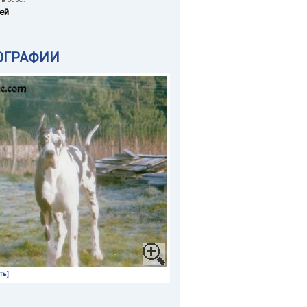
ей
ОГРАФИИ
ть]