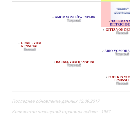
AMOR VOM LÖWENPARK
♂
Тигровый
TALISMAN 
♂
DIETRICHS
GITTA VON DE
♀
Палевый
GRANE VOM
♀
RENNETAL
Палевый
ARIO VOM ORA
♂
Тигровый
BÄRBEL VOM RENNETAL
♀
Тигровый
SOETKIN VO
♀
IRMINSU
Палевый
Последнее обновление данных 12.09.2017
Количество посещений страницы собаки - 1957