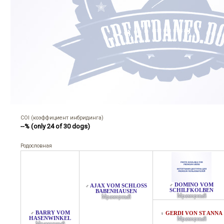
COI (коэффициент инбридинга)
--% (only 24 of 30 dogs)
Родословная
DOMINO VOM
♂
AJAX VOM SCHLOSS B
♂
SCHILFKOLBEN
ABENHAUSEN
Мраморный
Мраморный
BARRY VOM
♂
GERDI VON ST ANNA
♀
HASENWINKEL
Мраморный
Мраморный