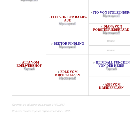
ITO VON STOLZENBUR
♂
Мраморный
ELFI VON DER RAABS-
♀
AUE
Мраморный
DIANA VON
♀
FORSTENRIEDERPARK
Мраморный
неизв.
BEKTOR FINDLING
♂
Мраморный
неизв.
ALFA VOM
HEIMDALL FUNCKEN
♀
♂
EDELWEISSHOF
VON DER HEIDE
Черный
Черный
EDLE VOM
♀
KREIDEFELSEN
Мраморный
ASSI VOM
♀
KREIDEFELSEN
Последнее обновление данных 01.09.2017
Количество посещений страницы собаки - 3632