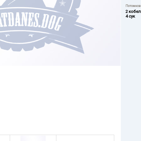
Потомков 
2 кобел
4 сук