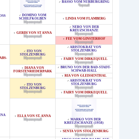
BASSO VOM NURBURGRING
♂
Черный
DOMINO VOM
♂
S B
SCHILFKOLBEN
LINDA VOM FLAMBERG
♀
Мраморный
NERO VON DER
♂
KREUZSCHANZE
GERDI VON ST ANNA
♀
Мраморный
Мраморный
FEE VOM GINSTERHOF
♀
Мраморный
ARISTOKRAT VON
♂
STOLZENBURG
ITO VON
♂
Мраморный
STOLZENBURG
ABS-
Мраморный
FAIRY VOM DIRKEQUELL
♀
Мраморный
BRUNO VON DER BAD-STADT-
♂
DIANA VON
♀
SCHWAB-HALL
FORSTENRIEDERPARK
Мраморный
RIA VON GLEISSENTHAL
♀
ARISTOKRAT VON
♂
STOLZENBURG
ITO VON
♂
Мраморный
STOLZENBURG
Мраморный
FAIRY VOM DIRKEQUELL
♀
Мраморный
NNA
ELLA VON ST. ANNA
♀
Мраморный
MARKO VON DER
♂
KREUZSCHANZE (1958)
Мраморный
SENTA VON STOLZENBURG
♀
Мраморный