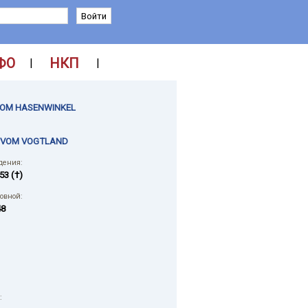
ФО
НКП
|
|
OM HASENWINKEL
 VOM VOGTLAND
дения:
53 (†)
ловной:
48
: