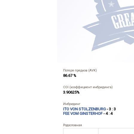
Потеря предков (AVK)
86.67 %
COI (коэффициент инбридинга)
3.90625%
Инбридинг
ITO VON STOLZENBURG
- 3 : 3
FEE VOM GINSTERHOF
- 4 : 4
Родословная