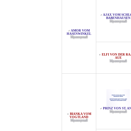
AJAX VOM SCHLOS
♂
ABENHAUSEN
Мраморный
AMOR VOM
♂
HASENWINKEL
Мраморный
ELFI VON DER RA
♀
AUE
Мраморный
PRINZ VON ST. A
♂
Мраморный
BIANKA VOM
♀
VOGTLAND
Мраморный