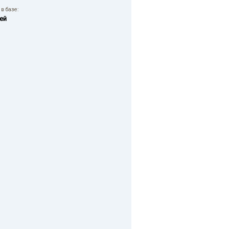
в базе:
ей