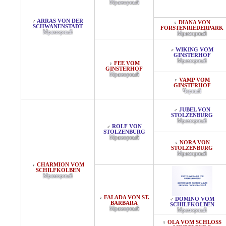
Мраморный
ARRAS VON DER
♂
DIANA VON
♀
SCHWANENSTADT
FORSTENRIEDERPARK
Мраморный
Мраморный
WIKING VOM
♂
GINSTERHOF
Мраморный
FEE VOM
♀
GINSTERHOF
Мраморный
VAMP VOM
♀
GINSTERHOF
Черный
JUBEL VON
♂
STOLZENBURG
Мраморный
ROLF VON
♂
STOLZENBURG
Мраморный
NORA VON
♀
STOLZENBURG
Мраморный
CHARMION VOM
♀
SCHILFKOLBEN
Мраморный
FALADA VON ST.
♀
DOMINO VOM
♂
BARBARA
SCHILFKOLBEN
Мраморный
Мраморный
OLA VOM SCHLOSS M
♀