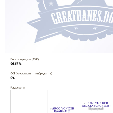
Потеря предков (AVK)
96.67 %
COI (коэффициент инбридинга)
0%
Родословная
DOLF VON DER
♂
RECKENBURG (1938)
ARCO VON DER
Мраморный
♂
RAABS-AUE