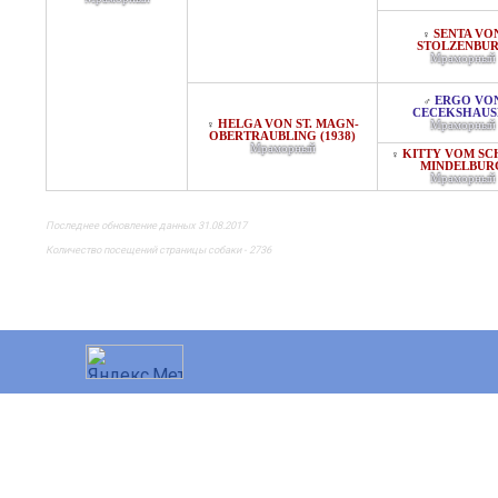
SENTA VO
♀
STOLZENBU
Мраморный
ERGO VO
♂
CECEKSHAUS
HELGA VON ST. MAGN-
♀
Мраморный
OBERTRAUBLING (1938)
Мраморный
KITTY VOM SCH
♀
INDELBURG
Мраморный
Последнее обновление данных 31.08.2017
Количество посещений страницы собаки - 2736