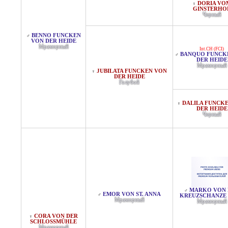
DORIA VO
♀
GINSTERHO
Черный
BENNO FUNCKEN
♂
VON DER HEIDE
Мраморный
Int.CH (FCI)
BANQUO FUNCK
♂
DER HEIDE
Мраморный
JUBILATA FUNCKEN VON
♀
DER HEIDE
Голубой
DALILA FUNCK
♀
DER HEIDE
Черный
MARKO VON 
♂
EMOR VON ST. ANNA
♂
KREUZSCHANZE (
Мраморный
Мраморный
CORA VON DER
♀
SCHLOSSMÜHLE
Мраморный