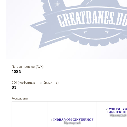
Потеря предков (AVK)
100 %
COI (коэффициент инбридинга)
0%
Родословная
WIKING V
♂
GINSTERHO
Мраморный
INDRA VOM GINSTERHOF
♂
Мраморный