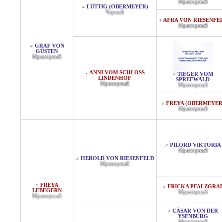
Мраморный
LÜTTIG (OBERMEYER)
♂
Черный
AFRA VON RIESENFE
♀
Мраморный
GRAF VON
♂
GÜSTEN
Мраморный
ANNI VOM SCHLOSS L
♀
TIEGER VOM
♂
INDENHOF
SPREEWALD
Мраморный
Мраморный
FREYA (OBERMEYER
♀
Мраморный
PILORD VIKTORIA
♂
Мраморный
HEROLD VON RIESENFELD
♂
Мраморный
FREYA
♀
FRICKA PFALZGRA
♀
LEBEGERN
Мраморный
Мраморный
CÄSAR VON DER
♂
YSENBURG
Мраморный