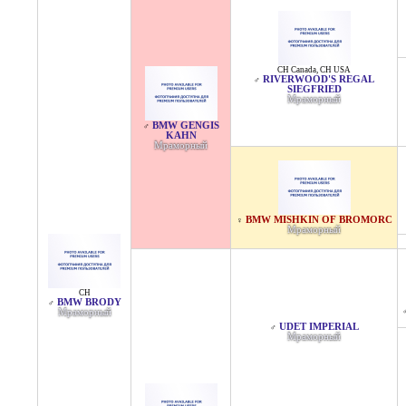
CH Canada
,
CH USA
RIVERWOOD'S REGAL
♂
SIEGFRIED
Мраморный
BMW GENGIS
♂
KAHN
Мраморный
BMW MISHKIN OF BROMORC
♀
Мраморный
CH
BMW BRODY
♂
Мраморный
UDET IMPERIAL
♂
Мраморный