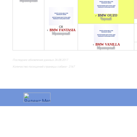
Мраморный
BMW OUZO
♂
Черный
CH
BMW FANTASIA
♀
Мраморный
BMW VANILLA
♀
Мраморный
Последнее обновление данных 26.08.2017
Количество посещений страницы собаки - 2167