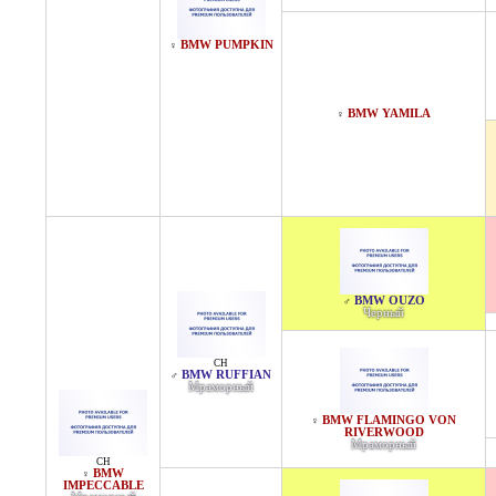
BMW PUMPKIN
♀
BMW YAMILA
♀
BMW OUZO
♂
Черный
CH
BMW RUFFIAN
♂
Мраморный
BMW FLAMINGO VON
♀
RIVERWOOD
Мраморный
CH
BMW
♀
IMPECCABLE