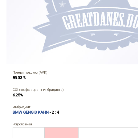
Потеря предков (AVK)
83.33 %
COI (коэффициент инбридинга)
6.25%
Инбридинг
BMW GENGIS KAHN
- 2 : 4
Родословная