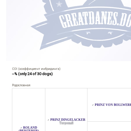
COI (коэффициент инбридинга)
--% (only 24 of 30 dogs)
Родословная
PRINZ VON BOLLWER
♂
PRINZ DINGELACKER
♂
Тигровый
ROLAND
♂
(PFISTERER)