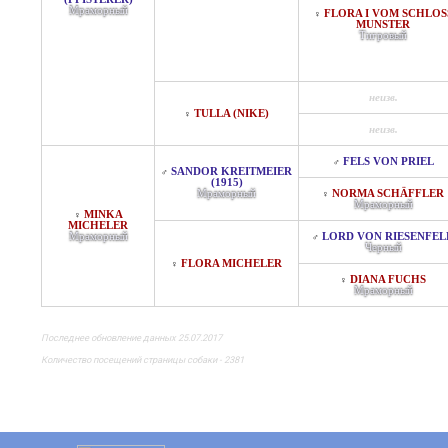
Мраморный
FLORA I VOM SCHLOS
♀
MUNSTER
Тигровый
неизв.
TULLA (NIKE)
♀
неизв.
FELS VON PRIEL
♂
SANDOR KREITMEIER
♂
(1915)
Мраморный
NORMA SCHÄFFLER
♀
Мраморный
MINKA
♀
MICHELER
Мраморный
LORD VON RIESENFEL
♂
Черный
FLORA MICHELER
♀
DIANA FUCHS
♀
Мраморный
Последнее обновление данных 25.07.2017
Количество посещений страницы собаки - 2381