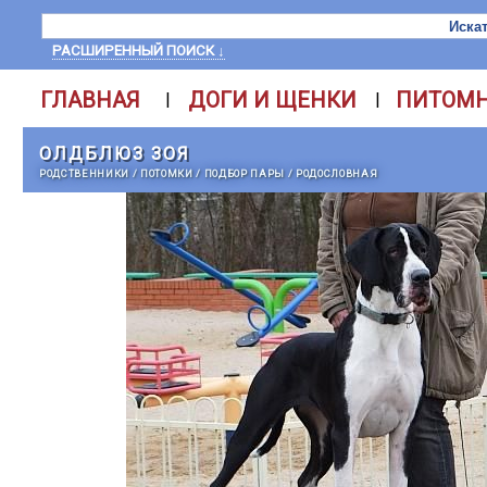
РАСШИРЕННЫЙ ПОИСК ↓
ГЛАВНАЯ
ДОГИ И ЩЕНКИ
ПИТОМ
|
|
ОЛДБЛЮЗ ЗОЯ
РОДСТВЕННИКИ
/
ПОТОМКИ
/
ПОДБОР ПАРЫ
/
РОДОСЛОВНАЯ