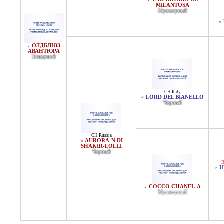
♀
MILANTOSA
Мраморный
♀
ОЛДБЛЮЗ
♀
АВАНТЮРА
Плащевой
CH Italy
LORD DEL BIANELLO
♂
Черный
CH Russia
AURORA-N DI
♀
SHAKIR-LOLLI
Черный
R
U
♂
COCCO CHANEL-A
♀
Мраморный