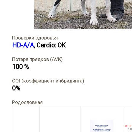
Проверки здоровья
HD-A/A
, Cardio: OK
Потеря предков (AVK)
100 %
COI (коэффициент инбридинга)
0%
Родословная
Int.CH 
CH