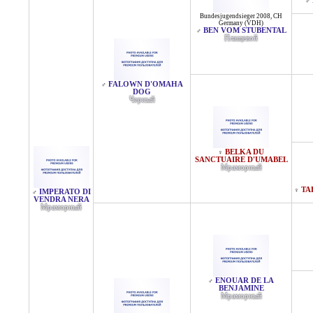
♂
Bundesjugendsieger 2008
,
CH
Germany (VDH)
BEN VOM STUBENTAL
♂
Плащевой
FALOWN D'OMAHA
♂
DOG
Черный
BELKA DU
♀
SANCTUAIRE D'UMABEL
Мраморный
TA
♀
IMPERATO DI
♂
VENDRA NERA
Мраморный
ENOUAR DE LA
♂
BENJAMINE
Мраморный