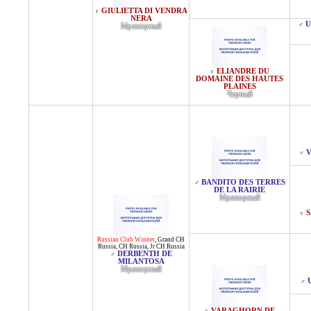
GIULIETTA DI VENDRA
♀
NERA
U
♂
Мраморный
ELIANDRE DU
♀
DOMAINE DES HAUTES
PLAINES
Черный
V
♂
BANDITO DES TERRES
♂
DE LA RAIRIE
Мраморный
S
♀
Russian Club Winner
,
Grand CH
Russia
,
CH Russia
,
Jr CH Russia
DERBENTH DE
♂
MILANTOSA
Мраморный
♂
VARAGHORN DE