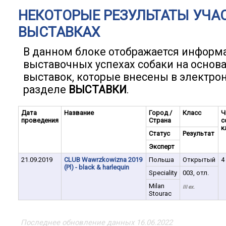
НЕКОТОРЫЕ РЕЗУЛЬТАТЫ УЧА
ВЫСТАВКАХ
В данном блоке отображается информ
выставочных успехах собаки на основ
выставок, которые внесены в электро
разделе
ВЫСТАВКИ
.
Дата
Название
Город /
Класс
Ч
проведения
Страна
с
к
Статус
Результат
Эксперт
21.09.2019
CLUB Wawrzkowizna 2019
Польша
Открытый
4
(Pl) - black & harlequin
Speciality
003, отл.
Milan
III ex.
Stourac
Последнее обновление данных 16.06.2022