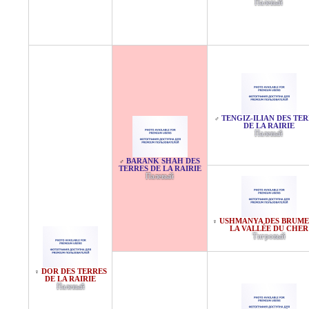
Палевый
TENGIZ-ILIAN DES TE
♂
DE LA RAIRIE
Палевый
BARANK SHAH DES
♂
TERRES DE LA RAIRIE
Палевый
USHMANYA DES BRUME
♀
LA VALLÉE DU CHER
Тигровый
DOR DES TERRES
♀
DE LA RAIRIE
Палевый