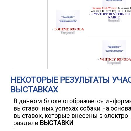
Russian Club Winner
,
Jr Russian 
Winner
,
CH Czech Rep.
,
Jr CH Czec
TYP-TOPP DES TERRES 
♂
RAIRIE
Палевый
BOHEME BONODA
♀
Тигровый
WHITNEY BONODA
♀
Тигровый
НЕКОТОРЫЕ РЕЗУЛЬТАТЫ УЧА
ВЫСТАВКАХ
В данном блоке отображается информ
выставочных успехах собаки на основ
выставок, которые внесены в электро
разделе
ВЫСТАВКИ
.