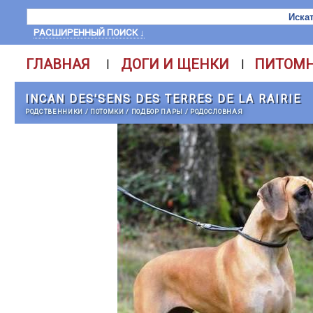
РАСШИРЕННЫЙ ПОИСК ↓
ГЛАВНАЯ
ДОГИ И ЩЕНКИ
ПИТОМ
|
|
INCAN DES'SENS DES TERRES DE LA RAIRIE
РОДСТВЕННИКИ
/
ПОТОМКИ
/
ПОДБОР ПАРЫ
/
РОДОСЛОВНАЯ