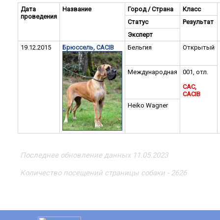
Дата
Название
Город / Страна
Класс
проведения
Статус
Результат
Эксперт
19.12.2015
Брюссель, CACIB
Бельгия
Открытый
Международная
001, отл.
CAC,
CACIB
Heiko Wagner
Последнее обновление данных 11.05.2023
Количество посещений страницы собаки - 2626