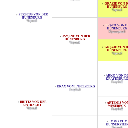
GRAZIE VON 
♀
HÜNENBURG
Черный
PERSEUS VON DER
♂
HÜNENBURG
Черный
ERATO VON D
♂
HÜNENBURG
Мраморный
JSMENE VON DER
♀
HÜNENBURG
Черный
GRAZIE VON 
♀
HÜNENBURG
Черный
ARKO VON D
♂
KRAYENBUR
Голубой
BRAX VOM INSELSBERG
♂
Голубой
BRITTA VON DER
♀
ARTEMIS VO
♀
EINTRACHT
WESERECK
Черный
Голубой
IMMO VOM
♂
KUNNERSTEI
Черный