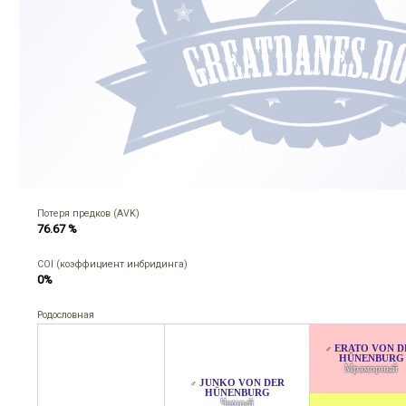
Потеря предков (AVK)
76.67 %
COI (коэффициент инбридинга)
0%
Родословная
ERATO VON D
♂
HÜNENBURG
Мраморный
JUNKO VON DER
♂
HÜNENBURG
Черный