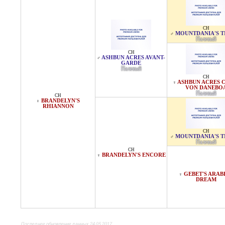
CH
MOUNTDANIA'S T
♂
Палевый
CH
ASHBUN ACRES AVANT-
♂
GARDE
Палевый
CH
ASHBUN ACRES 
♀
VON DANEBO
Палевый
CH
BRANDELYN'S
♀
RHIANNON
CH
MOUNTDANIA'S T
♂
Палевый
CH
BRANDELYN'S ENCORE
♀
GEBET'S ARAB
♀
DREAM
Последнее обновление данных 24.05.2017