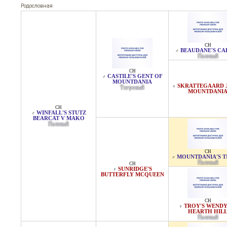
Родословная
CH
BEAUDANE'S CA
♂
Палевый
CH
CASTILE'S GENT OF
♂
MOUNTDANIA
SKRATTEGAARD J
♀
Тигровый
MOUNTDANI
CH
WINFALL'S STUTZ
♂
BEARCAT V MAKO
Палевый
CH
MOUNTDANIA'S T
♂
Палевый
CH
SUNRIDGE'S
♀
BUTTERFLY MCQUEEN
CH
TROY'S WENDY
♀
HEARTH HIL
Палевый