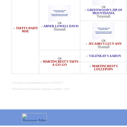
CH
GREENWOOD'S ZIP OF
♂
MOUNTDANIA
Тигровый
CH
ABNER LOWELL DAVIS
♂
TAFFI'S DAISY
♀
Палевый
MAE
CH
JECAMO'S LUCY ANN
♀
Палевый
VALENKAY'S AARON
♂
CH
MARTINCREST'S TAFFI-
♀
A-GO-GO
MARTINCREST'S
♀
LOLLYPOPS
Последнее обновление данных 14.05.2017
Количество посещений страницы собаки - 2036