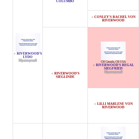
COLUMBO
CONLEY'S RACHEL VON
♀
RIVERWOOD
RIVERWOOD'S
♂
LYDO
Мраморный
CH Canada
,
CH USA
RIVERWOOD'S REGAL
♂
SIEGFRIED
Мраморный
RIVERWOOD'S
♀
SIEGLINDE
LILLI MARLENE VON
♀
RIVERWOOD