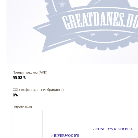
Потеря предков (AVK)
93.33 %
COI (коэффициент инбридинга)
0%
Родословная
CONLEY'S KISER BILL
♂
RIVERWOOD'S
♂