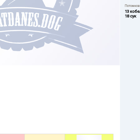
Потомков 
13 кобе
18 сук