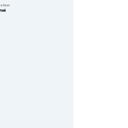
в базе:
лей