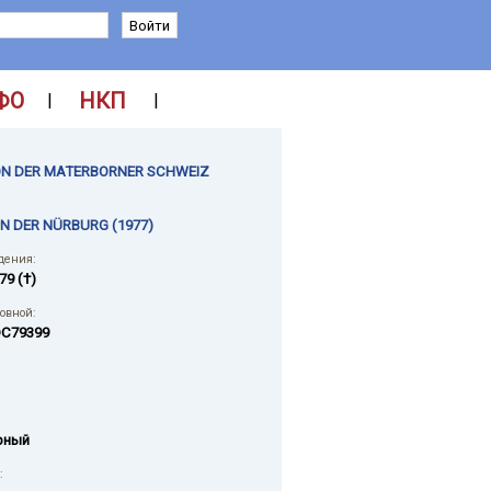
ФО
НКП
|
|
ON DER MATERBORNER SCHWEIZ
N DER NÜRBURG (1977)
дения:
79 (†)
ловной:
C79399
рный
: