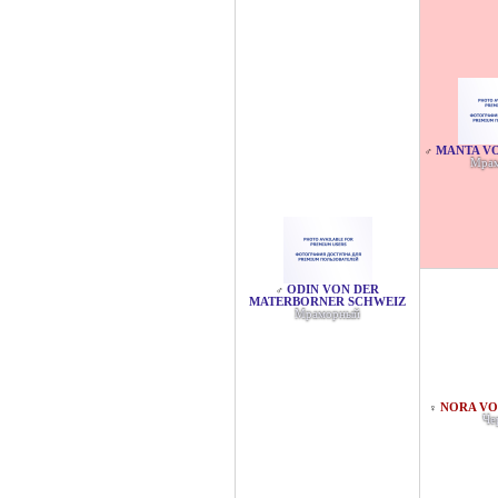
MANTA V
♂
Мра
ODIN VON DER
♂
MATERBORNER SCHWEIZ
Мраморный
NORA VO
♀
Че