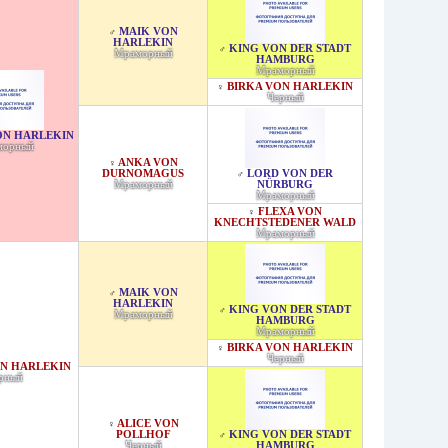
MAIK VON
♂
HARLEKIN
KING VON DER STADT
♂
Мраморный
HAMBURG
Мраморный
BIRKA VON HARLEKIN
♀
Черный
ON HARLEKIN
морный
ANKA VON
♀
DURNOMAGUS
LORD VON DER
♂
Мраморный
NÜRBURG
Мраморный
FLEXA VON
♀
KNECHTSTEDENER WALD
Мраморный
MAIK VON
♂
HARLEKIN
KING VON DER STADT
♂
Мраморный
HAMBURG
Мраморный
BIRKA VON HARLEKIN
♀
Черный
N HARLEKIN
рный
ALICE VON
♀
POLLHOF
KING VON DER STADT
♂
Черный
HAMBURG