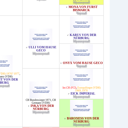
Мраморный
MONA VON FURST
♀
BISMARCK
Черный
KARUS VON DER
♂
NÜRBURG
Мраморный
ULLI VOM HAUSE
♂
GECO
Мраморный
ONYX VOM HAUSE GECO
♀
Черный
(VDH) 1976? 1977
,
any (VDH)
T VON DER
BURG
морный
Int.CH (FCI)
,
EuropaSieger (VDH)
1969, 1970
EICK IMPERIAL
♂
Мраморный
CH Bundessieger 1971
,
CH
Germany (VDH)
INKA VON DER
♀
NÜRBURG
Мраморный
BARONESS VON DER
♀
NÜRBURG
Мраморный