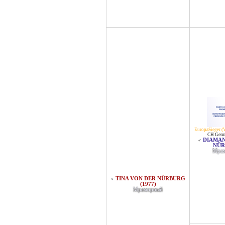
EuropaSieger 
CH Germ
DIAMAN
♂
NÜR
Мра
TINA VON DER NÜRBURG
♀
(1977)
Мраморный