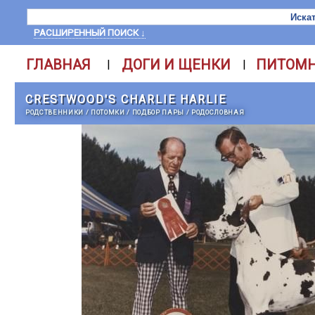
РАСШИРЕННЫЙ ПОИСК ↓
ГЛАВНАЯ
ДОГИ И ЩЕНКИ
ПИТОМ
|
|
CRESTWOOD'S CHARLIE HARLIE
РОДСТВЕННИКИ
/
ПОТОМКИ
/
ПОДБОР ПАРЫ
/
РОДОСЛОВНАЯ