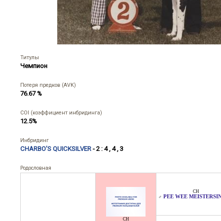
Титулы
Чемпион
Потеря предков (AVK)
76.67 %
COI (коэффициент инбридинга)
12.5%
Инбридинг
CHARBO'S QUICKSILVER
- 2 : 4 , 4 , 3
Родословная
CH
PEE WEE MEISTERSI
♂
CH