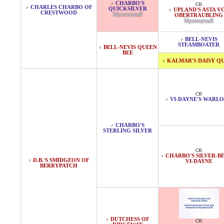
CHARBO'S
♂
CH
CHARLES CHARBO OF
♂
QUICKSILVER
UPLAND'S ASTA V
♀
CRESTWOOD
Мраморный
OBERTRAUBLING
Мраморный
BELL-NEVIS
♂
STEAMBOATER
BELL-NEVIS QUEEN
♀
BEE
KALMAR'S DAISY Q
♀
CH
VI-DAYNE'S WARL
♂
CHARBO'S
♂
STERLING SILVER
CH
CHARBO'S SILVER-BE
♀
D.B.'S SMIDGEON OF
♀
VI-DAYNE
BERRYPATCH
DUTCHESS OF
♀
CH