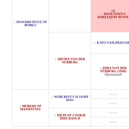
CH
DANETOWN'S
♀
HARLEQUIN HUSSY
HOWARD HUGE OF
♂
BOBILU
KATO'S KILIMANJA
♂
DIETRA VON DER
♀
NURBURG
EDDA VON DER
♀
NÜRBURG (1968)
Мраморный
неизв.
WEBCREST'S SCOOBY
♂
DOO
неизв.
MORIAH OF
♀
MANHATTAN
неизв.
HILDI OF COOKIE
♀
TREE RANCH
неизв.