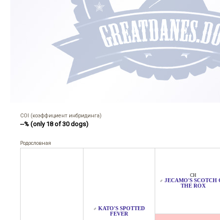
COI (коэффициент инбридинга)
--% (only 18 of 30 dogs)
Родословная
CH
JECAMO'S SCOTCH 
♂
THE ROX
KATO'S SPOTTED
♂
FEVER