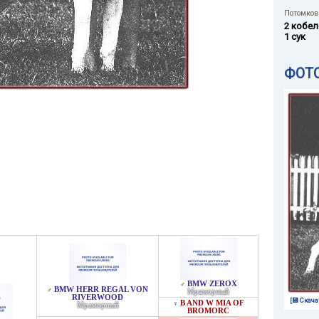
Потомков 
2 кобел
1 сук
ФОТ
BMW ZEROX
♂
BMW HERR REGAL VON
♂
Мраморный
RIVERWOOD
[💾 Скача
B AND W MIA OF
♀
Мраморный
BROMORC