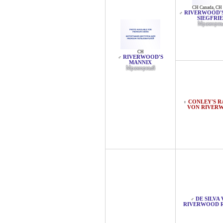
CH Canada
,
CH
RIVERWOOD'
♂
SIEGFRI
Мраморн
CH
RIVERWOOD'S
♂
MANNIX
Мраморный
CONLEY'S 
♀
VON RIVER
DE SILVA
♂
RIVERWOOD 