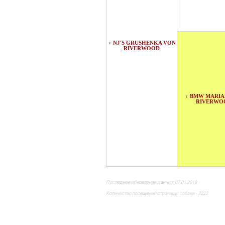
NJ'S GRUSHENKA VON
♀
RIVERWOOD
BMW MARIA
♀
RIVERWO
Последнее обновление данных 07.01.2018
Количество посещений страницы собаки - 3222