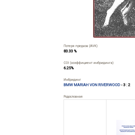
Потеря предков (AVK)
83.33 %
COI (коэффициент инбридинга)
6.25%
Инбридинг
BMW MARIAH VON RIVERWOOD
- 3 : 2
Родословная