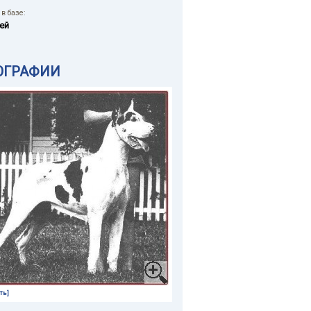
в базе:
ей
ОГРАФИИ
ть]