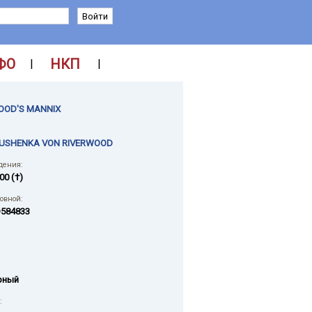
ФО
НКП
|
|
OOD'S MANNIX
RUSHENKA VON RIVERWOOD
дения:
00 (†)
ловной:
584833
рный
: