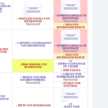
 USA
S REGAL
ED
ый
DOMINO'S APOLLO OF
♂
HILDYDANE
FRAULEIN FLICKA VON
♀
Мраморный
RIVERWOOD
Мраморный
NINA VON
♀
RIVERWOOD RANCH
CAPTAIN'S COURAGEOUS
♂
VON RIVERWOOD
DOMINO'S APOLLO OF
♂
HILDYDANE
RACHEL
Мраморный
WOOD
NINA VON
♀
RIVERWOOD RANCH
CH
DINRO'S LONGSOCK
♂
BMW MARIAH VON
♀
OF CHARM
RIVERWOOD
HMF FLICKA
♀
CARLOS VOM
♂
HAMBURGER HAFEN
BEATLE VON DER
♂
Мраморный
RAUBRITTERBURG
Мраморный
ELVIRA VOM
♀
ESTETHAL
 VON
RANCH
CH
BITTE VON RIVERWOOD
♀
KANT VOM
♂