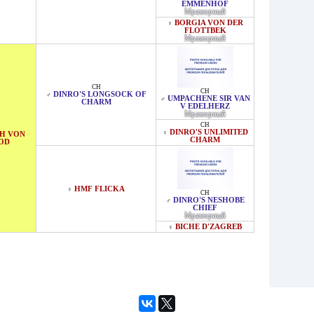
EMMENHOF
Мраморный
BORGIA VON DER
♀
FLOTTBEK
Мраморный
CH
CH
DINRO'S LONGSOCK OF
♂
UMPACHENE SIR VAN
♂
CHARM
V EDELHERZ
Мраморный
CH
DINRO'S UNLIMITED
♀
H VON
CHARM
OD
HMF FLICKA
♀
CH
DINRO'S NESHOBE
♂
CHIEF
Мраморный
BICHE D'ZAGREB
♀