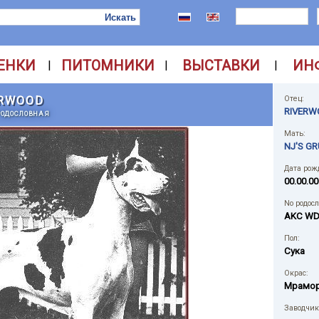
ЕНКИ
ПИТОМНИКИ
ВЫСТАВКИ
ИН
|
|
|
ERWOOD
Отец:
RIVERW
РОДОСЛОВНАЯ
Мать:
NJ'S G
Дата рож
00.00.00
No родос
AKC WD
Пол:
Сука
Окрас:
Мрамо
Заводчик