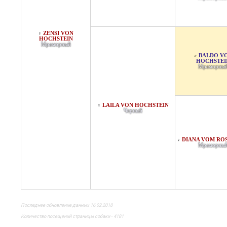
ZENSI VON
♀
HOCHSTEIN
Мраморный
BALDO V
♂
HOCHSTEI
Мраморны
LAILA VON HOCHSTEIN
♀
Черный
DIANA VOM RO
♀
Мраморны
Последнее обновление данных 16.02.2018
Количество посещений страницы собаки - 4181