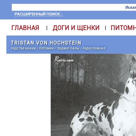
РАСШИРЕННЫЙ ПОИСК ↓
ГЛАВНАЯ
ДОГИ И ЩЕНКИ
ПИТОМ
|
|
TRISTAN VON HOCHSTEIN
РОДСТВЕННИКИ
/
ПОТОМКИ
/
ПОДБОР ПАРЫ
/
РОДОСЛОВНАЯ