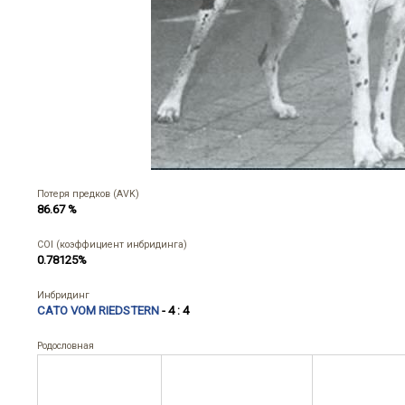
Потеря предков (AVK)
86.67 %
COI (коэффициент инбридинга)
0.78125%
Инбридинг
CATO VOM RIEDSTERN
- 4 : 4
Родословная