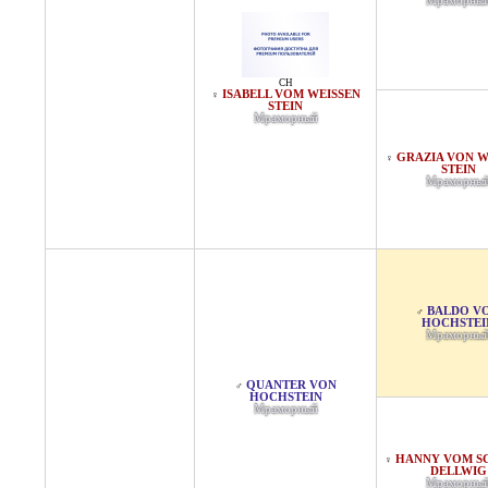
Мраморны
CH
ISABELL VOM WEISSEN S
♀
TEIN
Мраморный
GRAZIA VON W
♀
STEIN
Мраморны
BALDO V
♂
HOCHSTEI
Мраморны
QUANTER VON
♂
HOCHSTEIN
Мраморный
HANNY VOM S
♀
DELLWIG
Мраморны