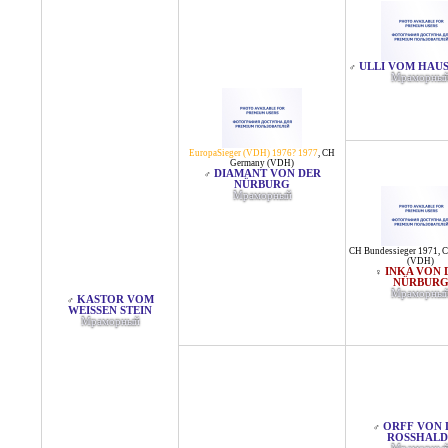
ULLI VOM HAU
♂
Мраморны
EuropaSieger (VDH) 1976? 1977
,
CH
Germany (VDH)
DIAMANT VON DER
♂
NÜRBURG
Мраморный
CH Bundessieger 1971
,
C
(VDH)
INKA VON 
♀
NÜRBUR
Мраморны
KASTOR VOM
♂
WEISSEN STEIN
Мраморный
ORFF VON 
♂
ROSSHALDE