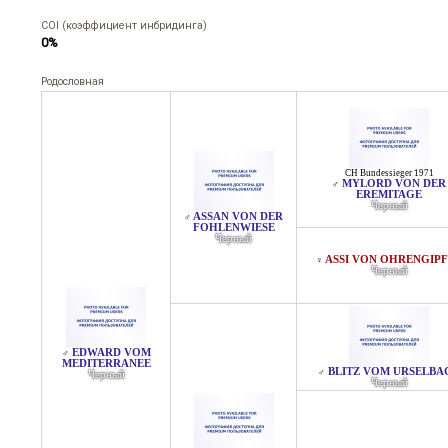
COI (коэффициент инбридинга)
0%
Родословная
CH Bundessieger 1971
MYLORD VON DER
♂
EREMITAGE
Черный
ASSAN VON DER
♂
FOHLENWIESE
Черный
ASSI VON OHRENGIP
♀
Черный
EDWARD VOM
♂
MEDITERRANEE
BLITZ VOM URSELBA
♂
Черный
Черный