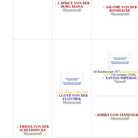
CAPRICE VON DER
♀
BURG DIANA
SALOME VON DER
♀
Мраморный
ROSSHALDE
Мраморный
CH Bundessieger 1977
,
EuropaSiege
1980
,
CH Germany (VDH)
XANTOS IMPERIAL
♂
Черный
EuropaSieger (VDH) 1983
LLOYD VON DER
♂
FLOTTBEK
Мраморный
AMBRA VOM TANNENG
♀
Мраморный
FRIEDA VON DER
♀
SCHLEHHECKE
Мраморный