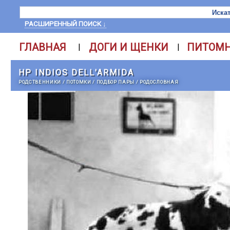
РАСШИРЕННЫЙ ПОИСК ↓
ГЛАВНАЯ
ДОГИ И ЩЕНКИ
ПИТОМ
|
|
HP INDIOS DELL'ARMIDA
РОДСТВЕННИКИ
/
ПОТОМКИ
/
ПОДБОР ПАРЫ
/
РОДОСЛОВНАЯ