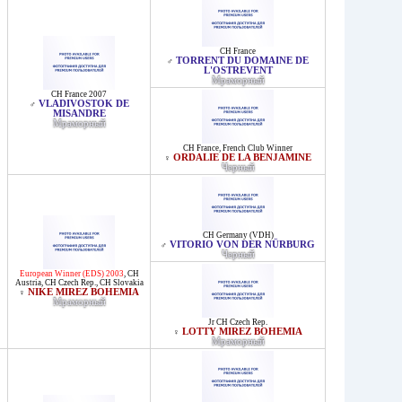
CH France
TORRENT DU DOMAINE DE
♂
L'OSTREVENT
Мраморный
CH France 2007
VLADIVOSTOK DE
♂
MISANDRE
Мраморный
CH France
,
French Club Winner
ORDALIE DE LA BENJAMINE
♀
Черный
CH Germany (VDH)
VITORIO VON DER NÜRBURG
♂
Черный
European Winner (EDS) 2003
,
CH
Austria
,
CH Czech Rep.
,
CH Slovakia
NIKE MIREZ BOHEMIA
♀
Мраморный
Jr CH Czech Rep.
LOTTY MIREZ BOHEMIA
♀
Мраморный