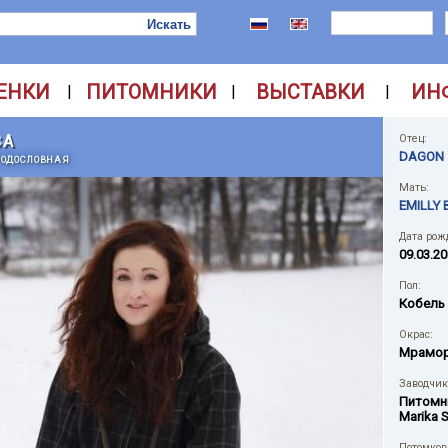
ЕНКИ
ПИТОМНИКИ
ВЫСТАВКИ
ИН
|
|
|
CA
Отец:
DAGON 
РОДОСЛОВНАЯ
Мать:
EMILLY
Дата рож
09.03.2
Пол:
Кобель
Окрас:
Мрамо
Заводчик
Питомн
Marika 
Потомков 