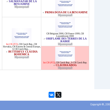
SALMANAZAR DE LA
♂
BENJAMINE
Мраморный
PRIMA DONA DE LA BENJAMINE
♀
Мраморный
CH Belgium 2000
,
CH France 1999
,
CH
Luxembourg 2000
ORIFLAME DES TERRES DE LA
♂
RAIRIE
Мраморный
Int.CH (FCI)
,
CH Czech Rep.
,
CH
Slovakia
,
CH Eastern & Central Europe
,
Jr CH Czech Rep.
, ...
BUTTERFLY CLAUDIA
♀
BOHEMICA
Мраморный
Int.CH (FCI)
,
CH Czech Rep.
,
Jr CH Czech Rep.
CLAUDIA ADOG
♀
Мраморный
Copyright ©, 20