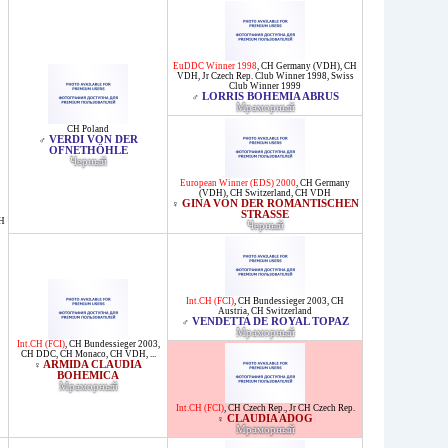
EuDDC Winner 1998
,
CH Germany (VDH)
,
CH
VDH
,
Jr Czech Rep. Club Winner 1998
,
Swiss
Club Winner 1999
LORRIS BOHEMIA ABRUS
♂
Мраморный
CH Poland
VERDI VON DER
♂
OFNETHÖHLE
Черный
European Winner (EDS) 2000
,
CH Germany
(VDH)
,
CH Switzerland
,
CH VDH
GINA VON DER ROMANTISCHEN
♀
STRASSE
H
Черный
Int.CH (FCI)
,
CH Bundessieger 2003
,
CH
Austria
,
CH Switzerland
VENDETTA DE ROYAL TOPAZ
♂
Мраморный
Int.CH (FCI)
,
CH Bundessieger 2003
,
CH DDC
,
CH Monaco
,
CH VDH
, ...
ARMIDA CLAUDIA
♀
BOHEMICA
Мраморный
Int.CH (FCI)
,
CH Czech Rep.
,
Jr CH Czech Rep.
CLAUDIA ADOG
♀
Мраморный