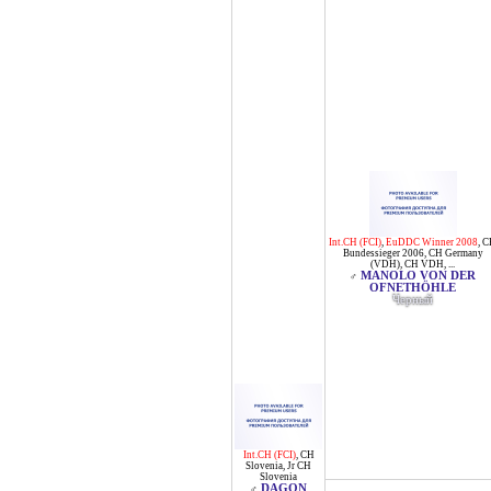
Int.CH (FCI)
,
EuDDC Winner 2008
,
C
Bundessieger 2006
,
CH Germany
(VDH)
,
CH VDH
, ...
MANOLO VON DER
♂
OFNETHÖHLE
Черный
Int.CH (FCI)
,
CH
Slovenia
,
Jr CH
Slovenia
DAGON
♂