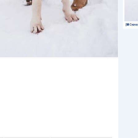
[💾 Скача