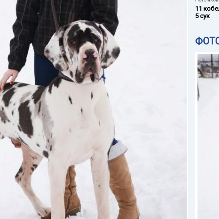
11 кобе
5 сук
ФОТ