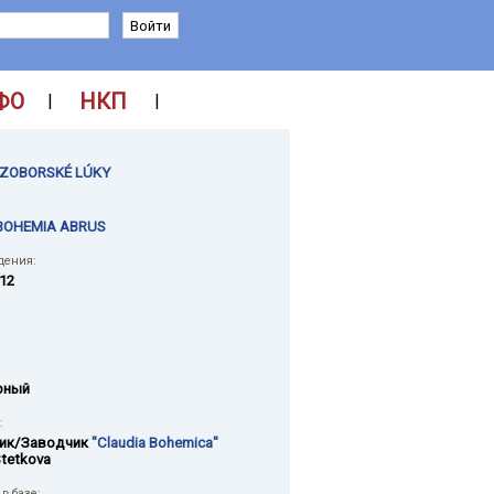
ФО
НКП
|
|
ZOBORSKÉ LÚKY
 BOHEMIA ABRUS
дения:
012
рный
:
ик/Заводчик
"Claudia Bohemica"
Stetkova
в базе: