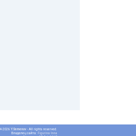
04-2026
Y.Semenov
- All rights reserved.
Владелец сайта:
Figurina Inna