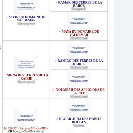
RAMAR DES TERRES DE LA
♂
RAIRIE
Плащевой
STEIN DU DOMAINE DE
♂
VALDEMAR
Мраморный
MAYA DU DOMAINE DE
♀
VALDEMAR
Мраморный
E
RAMIRO DES TERRES DE LA
♂
RAIRIE
Мраморный
SINNA DES TERRES DE LA
♀
RAIRIE
Мраморный
NOUMEAH DES APPOLONS DE
♀
LA PILE
Мраморный
NAGAR-JUNA DES HABITS
♂
ROUGES
Черный
Int.CH (FCI)
,
European Winner (EDS)
,
CH France
,
Italian Club Winner