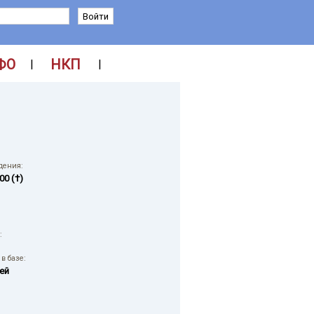
ФО
НКП
|
|
дения:
00 (†)
:
в базе:
ей