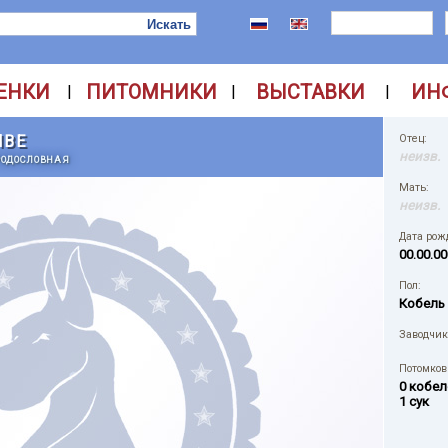
ЕНКИ
ПИТОМНИКИ
ВЫСТАВКИ
ИН
|
|
|
MBE
Отец:
неизв.
РОДОСЛОВНАЯ
Мать:
неизв.
Дата рож
00.00.00
Пол:
Кобель
Заводчик
Потомков 
0 кобел
1 сук