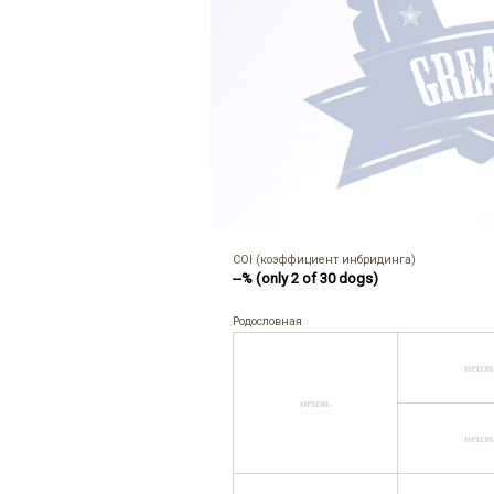
COI (коэффициент инбридинга)
--% (only 2 of 30 dogs)
Родословная
неизв
неизв.
неизв