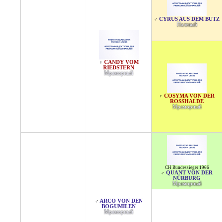
CYRUS AUS DEM BUTZ
♂
Палевый
CANDY VOM
♀
RIEDSTERN
Мраморный
COSYMA VON DER
♀
ROSSHALDE
Мраморный
CH Bundessieger 1966
QUANT VON DER
♂
NÜRBURG
Мраморный
ARCO VON DEN
♂
BOGUMILEN
Мраморный