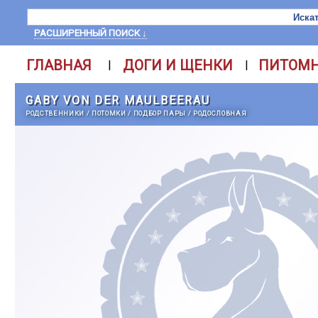
РАСШИРЕННЫЙ ПОИСК ↓
ГЛАВНАЯ
ДОГИ И ЩЕНКИ
ПИТОМ
|
|
GABY VON DER MAULBEERAU
РОДСТВЕННИКИ
/
ПОТОМКИ
/
ПОДБОР ПАРЫ
/
РОДОСЛОВНАЯ