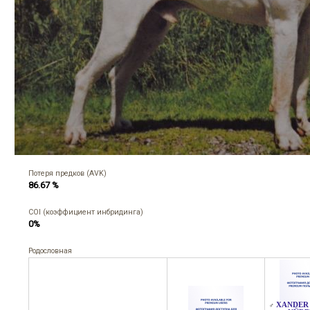
Потеря предков (AVK)
86.67 %
COI (коэффициент инбридинга)
0%
Родословная
XANDER
♂