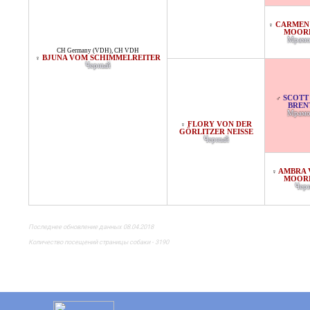
CARMEN
♀
MOOR
Мрамо
CH Germany (VDH)
,
CH VDH
BJUNA VOM SCHIMMELREITER
♀
Черный
SCOTT
♂
BREN
Мрамо
FLORY VON DER
♀
GÖRLITZER NEISSE
Черный
AMBRA 
♀
MOOR
Чер
Последнее обновление данных 08.04.2018
Количество посещений страницы собаки - 3190