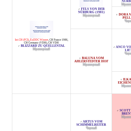
NÜRB
Мрамо
FELS VON DER
♂
NÜRBURG (1981)
DORA 
♀
Мраморный
PELL
Чер
Int.CH (FCI)
,
EuDDC Winner
,
CH France 1986
,
CH Germany (VDH)
,
CH VDH
BLIZZARD ZU QUELLENTAL
♂
ANCO V
♂
Мраморный
LIE
Чер
BALUNA VOM
♀
AHLERSTEDTER HOF
Мраморный
ILK
♀
EICHEN
Мрамо
SCOTT
♂
BREN
Мрамо
ARTUS VOM
♂
SCHIMMELREITER
Черный