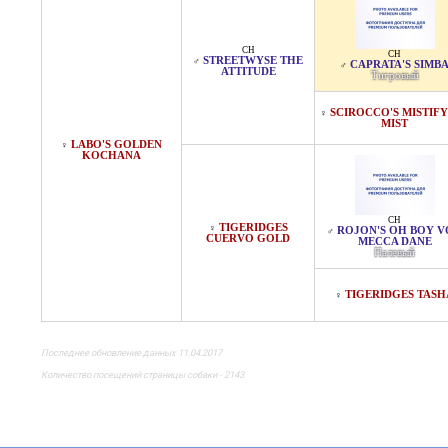
CH
CH
STREETWYSE THE
♂
CAPRATA'S SIMB
♂
ATTITUDE
Тигровый
SCIROCCO'S MISTIF
♀
MIST
LABO'S GOLDEN
♀
KOCHANA
CH
TIGERIDGES
♀
ROJON'S OH BOY 
♂
CUERVO GOLD
MECCA DANE
Палевый
TIGERIDGES TASH
♀
Последнее обновление данных 11.04.2017
Количество посещений страницы собаки - 2143