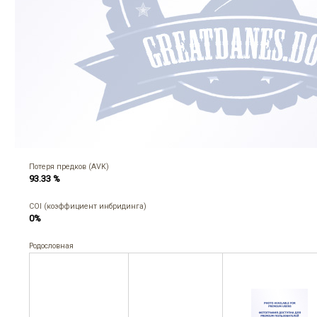
Потеря предков (AVK)
93.33 %
COI (коэффициент инбридинга)
0%
Родословная