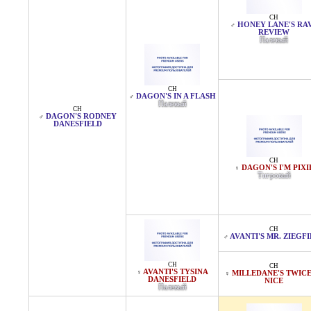
CH
HONEY LANE'S RA
♂
REVIEW
Палевый
CH
DAGON'S IN A FLASH
♂
Палевый
CH
DAGON'S RODNEY
♂
DANESFIELD
CH
DAGON'S I'M PIXI
♀
Тигровый
CH
AVANTI'S MR. ZIEGF
♂
CH
CH
AVANTI'S TYSINA
♀
MILLEDANE'S TWICE
♀
DANESFIELD
NICE
Палевый