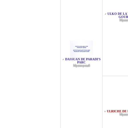
ULKO DE LA
♂
GOUR
Мрам
DASSUAN DE PARADI'S
♂
PARC
Мраморный
ULRICHE DE 
♀
Мрам