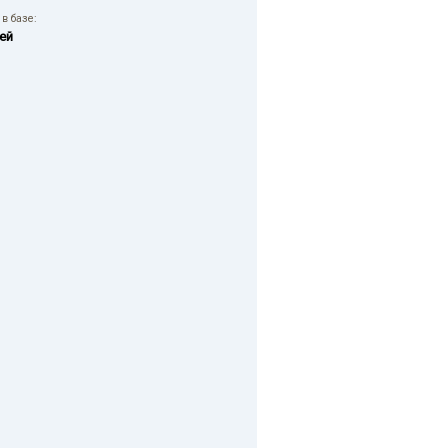
в базе:
ей