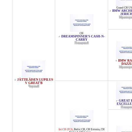
Grand CH U
BMW ARCHI
♂
JERIC
Мрамор
CH
DREAMSPINNER'S CASH-N-
♂
CARRY
Плащевой
BMW RA
♀
DAZZ
Мрамор
JÄTTILÄISEN LUPILUS
♀
V GREAT'B
Черный
GREAT 
♂
EXCELL
Плащев
Int.CH (FCI)
,
Baltic CH
,
CH Estonia
,
CH