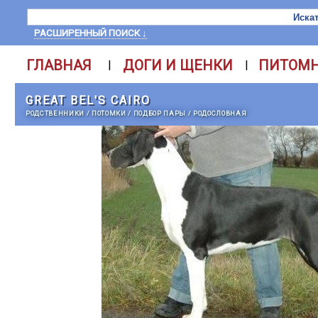
РАСШИРЕННЫЙ ПОИСК ↓
ГЛАВНАЯ
ДОГИ И ЩЕНКИ
ПИТОМ
|
|
GREAT BEL'S CAIRO
РОДСТВЕННИКИ
/
ПОТОМКИ
/
ПОДБОР ПАРЫ
/
РОДОСЛОВНАЯ