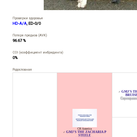
Проверки здоровья
HD-A/A
, ED-0/0
Потеря предков (AVK)
96.67 %
COI (коэффициент инбридинга)
0%
Родословная
GMJ'S TH
♂
BRUIS
Серомрам
CH America
GMJ'S THE ZACHARIA P
♂
STEELE