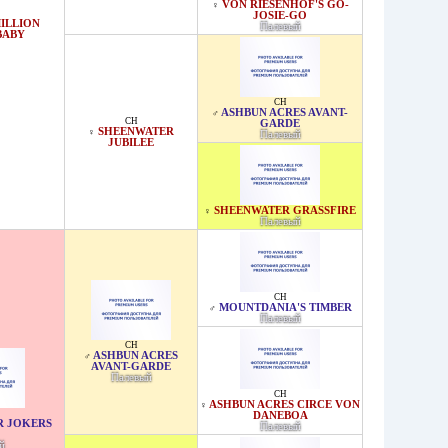
VON RIESENHOF'S GO-
♀
JOSIE-GO
ILLION
Палевый
BABY
CH
ASHBUN ACRES AVANT-
♂
CH
GARDE
SHEENWATER
♀
Палевый
JUBILEE
SHEENWATER GRASSFIRE
♀
Палевый
CH
MOUNTDANIA'S TIMBER
♂
Палевый
CH
ASHBUN ACRES
♂
AVANT-GARDE
Палевый
CH
ASHBUN ACRES CIRCE VON
♀
DANEBOA
R JOKERS
Палевый
й