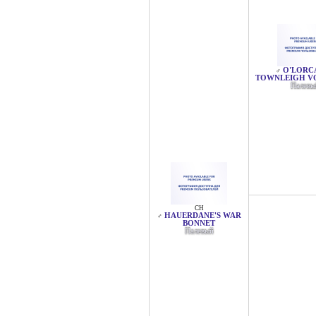
O'LORCA
♂
TOWNLEIGH V
Палевы
CH
HAUERDANE'S WAR
♂
BONNET
Палевый