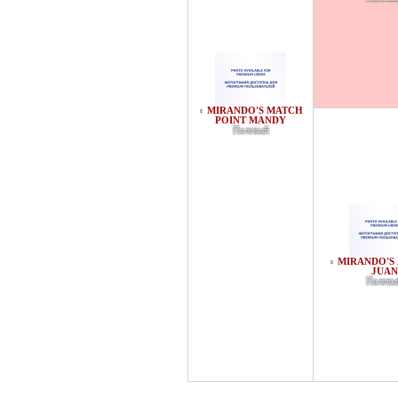
MIRANDO'S MATCH
♀
POINT MANDY
Палевый
MIRANDO'S 
♀
JUAN
Палевы