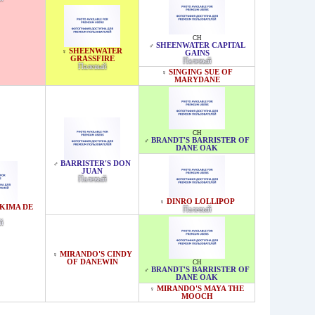
CH
SHEENWATER CAPITAL
♂
SHEENWATER
♀
GAINS
GRASSFIRE
Палевый
Палевый
SINGING SUE OF
♀
MARYDANE
CH
BRANDT'S BARRISTER OF
♂
DANE OAK
BARRISTER'S DON
♂
JUAN
Палевый
DINRO LOLLIPOP
♀
KIMA DE
Палевый
й
MIRANDO'S CINDY
♀
OF DANEWIN
CH
BRANDT'S BARRISTER OF
♂
DANE OAK
MIRANDO'S MAYA THE
♀
MOOCH