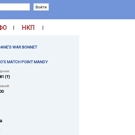
ФО
НКП
|
|
ANE'S WAR BONNET
O'S MATCH POINT MANDY
дения:
81 (†)
ловной:
00
й
: