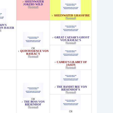
SHEENWATER
♂
JOKERS WILD
Палевый
SHEENWATER GRASSFIRE
♀
Палевый
IN'S
ON HAUER
й
GREAT CAESAR'S GHOST
♂
VON RASEAC'S
Палевый
CH
QUINTESSENCE VON
♀
RASEAC'S
Палевый
CAMEO'S LILABET OF
♀
JASON
Палевый
THE BANDIT BEE VON
♂
RIESENHOF'S
Палевый
CH
THE BOSS VON
♂
RIESENHOF
Палевый
CH