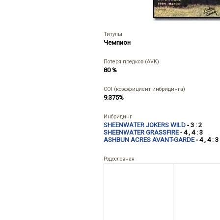
Титулы
Чемпион
Потеря предков (AVK)
80 %
COI (коэффициент инбридинга)
9.375%
Инбридинг
SHEENWATER JOKERS WILD
- 3 : 2
SHEENWATER GRASSFIRE
- 4 , 4 : 3
ASHBUN ACRES AVANT-GARDE
- 4 , 4 : 3
Родословная