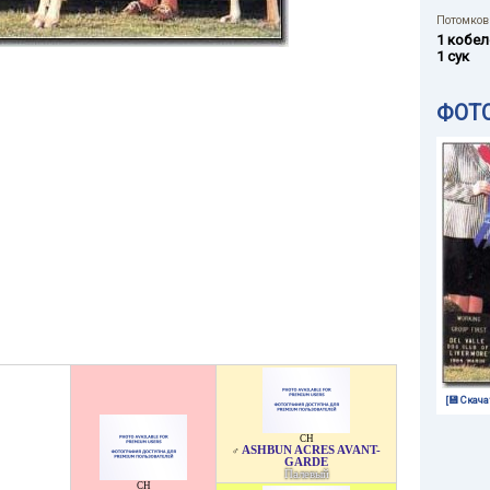
Потомков 
1 кобел
1 сук
ФОТ
[💾 Скача
CH
ASHBUN ACRES AVANT-
♂
GARDE
Палевый
CH