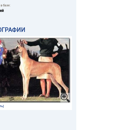
в базе:
ей
ОГРАФИИ
ть]