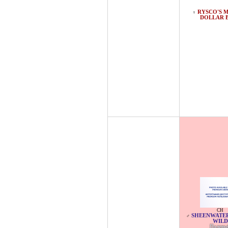
RYSCO'S M
♀
DOLLAR 
CH
SHEENWATE
♂
WILD
Палевы