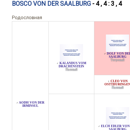
BOSCO VON DER SAALBURG
- 4 , 4 : 3 , 4
Родословная
DOLF VON DE
♂
SAALBURG
Тигровый
KALANDUS VOM
♂
DRACHENSTEIN
Палевый
CLEO VON
♀
OSTTHURINGE
Палевый
AODH VON DER
♂
IRMINSUL
ELCH EDLER VON
♂
SAALBURG