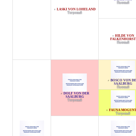
Палевый
LASKI VON LOHELAND
♀
Тигровый
HILDE VON
♀
FALKENHORST
Палевый
BOSCO VON D
♂
SAALBURG
Палевый
DOLF VON DER
♂
SAALBURG
Тигровый
FAUNA MOGUNT
♀
Тигровый