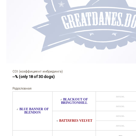
COI (коэффициент инбридинга)
--% (only 18 of 30 dogs)
Родословная
неизв.
BLACKOUT OF
♂
BRINGTONHILL
неизв.
BLUE BANNER OF
♂
BLENDON
неизв.
BATTAYRES VELVET
♀
неизв.