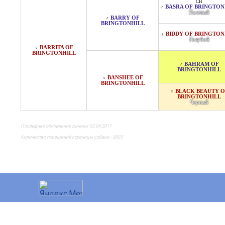
CH
BASRA OF BRINGTON
♂
Палевый
BARRY OF
♂
BRINGTONHILL
BIDDY OF BRINGTON
♀
Голубой
BARRITA OF
♀
BRINGTONHILL
BAHRAM OF
♂
BRINGTONHILL
BANSHEE OF
♀
BRINGTONHILL
BLACK BEAUTY O
♀
BRINGTONHILL
Черный
Последнее обновление данных 02.04.2017
Количество посещений страницы собаки - 3003