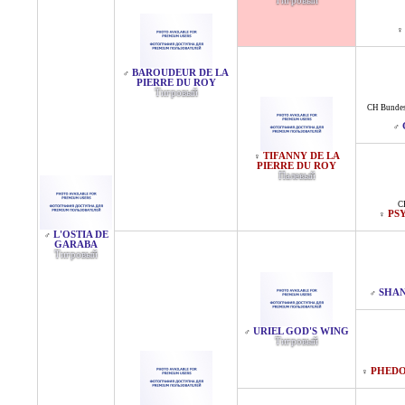
Тигровый
♀
BAROUDEUR DE LA
♂
PIERRE DU ROY
Тигровый
CH Bundes
♂
TIFANNY DE LA
♀
PIERRE DU ROY
Палевый
C
PS
♀
L'OSTIA DE
♂
GARABA
Тигровый
SHAN
♂
URIEL GOD'S WING
♂
Тигровый
PHEDO
♀