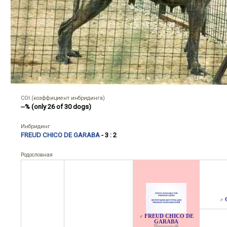
COI (коэффициент инбридинга)
--% (only 26 of 30 dogs)
Инбридинг
FREUD CHICO DE GARABA
- 3 : 2
Родословная
♂
FREUD CHICO DE
♂
GARABA