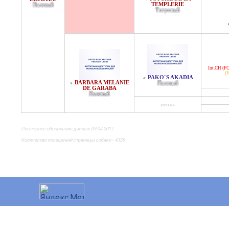
TEMPLERIE
Палевый
Тигровый
Int.CH (FC
(
PAKO`S AKADIA
♂
BARBARA MELANIE
♀
Палевый
DE GARABA
Палевый
неизв.
Последнее обновление данных 09.04.2017
Количество посещений страницы собаки - 4336