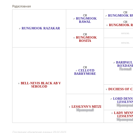
Родословная
CH
CH
RUNGMOOK R
♂
RUNGMOOK
♂
RAWAL
CH
RUNGMOOK R
♀
RUNGMOOK RAZAKAR
♂
неизв.
CH
RUNGMOOK
♀
ROSITA
неизв.
BARIPAUL
♂
ROXDAN
CH
Палевый
CELLOYD
♂
BARRYMORE
BELL-NEVIS BLACK AB V
♀
SEROLOD
DUCHESS OF 
♀
LORD DENN
♂
LESSLYN
Мраморны
LESSLYNN'S MITZI
♀
Мраморный
LADY MYN
♀
LESSLYN
Мраморны
Последнее обновление данных 09.02.2025