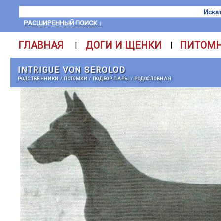
РАСШИРЕННЫЙ ПОИСК ↓
ГЛАВНАЯ
ДОГИ И ЩЕНКИ
ПИТОМ
|
|
INTRIGUE VON SEROLOD
РОДСТВЕННИКИ
/
ПОТОМКИ
/
ПОДБОР ПАРЫ
/
РОДОСЛОВНАЯ