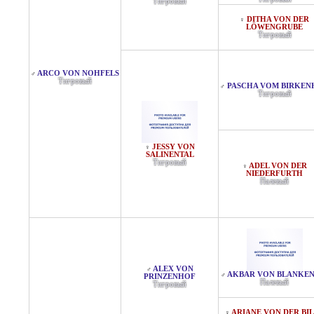
Тигровый
DITHA VON DER
♀
LÖWENGRUBE
Тигровый
ARCO VON NOHFELS
♂
Тигровый
PASCHA VOM BIRKEN
♂
Тигровый
JESSY VON
♀
SALINENTAL
Тигровый
ADEL VON DER
♀
NIEDERFURTH
Палевый
ALEX VON
♂
AKBAR VON BLANKEN
♂
PRINZENHOF
Палевый
Тигровый
ARIANE VON DER BI
♀