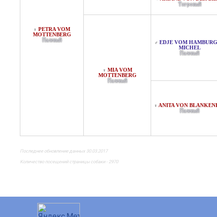
Тигровый
PETRA VOM
♀
MOTTENBERG
Палевый
EDJE VOM HAMBUR
♂
MICHEL
Палевый
MIA VOM
♀
MOTTENBERG
Палевый
ANITA VON BLANKEN
♀
Палевый
Последнее обновление данных 30.03.2017
Количество посещений страницы собаки - 2970