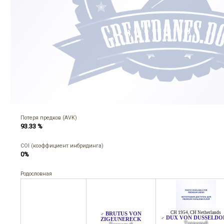
Потеря предков (AVK)
93.33 %
COI (коэффициент инбридинга)
0%
Родословная
CH 1954
,
CH Netherlands
BRUTUS VON
♂
DUX VON DUSSELDO
♂
ZIGEUNERECK
Тигровый