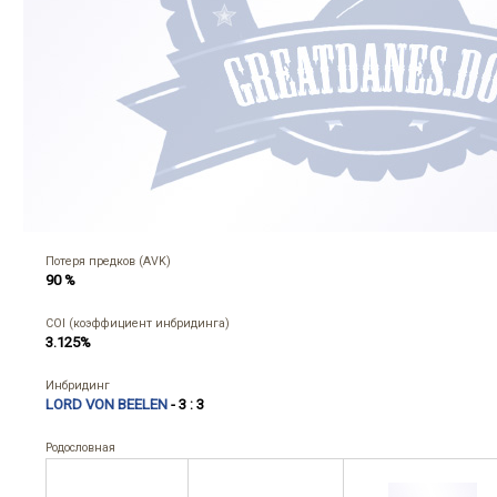
Потеря предков (AVK)
90 %
COI (коэффициент инбридинга)
3.125%
Инбридинг
LORD VON BEELEN
- 3 : 3
Родословная