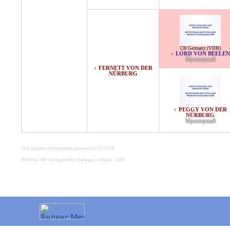
CH Germany (VDH)
LORD VON BEELEN
♂
Мраморный
FERNETT VON DER
♀
NÜRBURG
PEGGY VON DER
♀
NÜRBURG
Мраморный
Последнее обновление данных 01.02.2018
Количество посещений страницы собаки - 3281