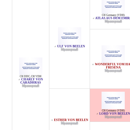
CH Germany (VDH)
ATLAS AUS DEM EMIR
♂
Мраморный
ULF VON BEELEN
♂
Мраморный
WONDERFUL VOM HA
♀
FRESENA
Мраморный
CH DDC
,
CH VDH
CHARLY VON
♂
CARADHRAS
Мраморный
CH Germany (VDH)
LORD VON BEELEN
♂
Мраморный
ESTHER VON BEELEN
♀
Мраморный