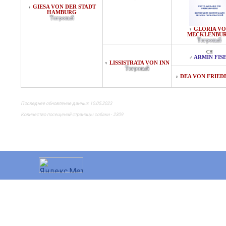
GIESA VON DER STADT
♀
HAMBURG
Тигровый
GLORIA V
♀
MECKLENBU
Тигровый
CH
ARMIN FIS
♂
LISSISTRATA VON INN
♀
Тигровый
DEA VON FRIED
♀
Последнее обновление данных 10.05.2023
Количество посещений страницы собаки - 2309