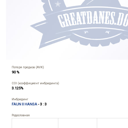
Потеря предков (AVK)
90 %
COI (коэффициент инбридинга)
3.125%
Инбридинг
FAUN II HANSA
- 3 : 3
Родословная