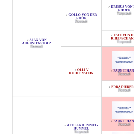
DRUSUS VON 
♂
RHOEN
Тигровый
GOLLO VON DER
♂
RHÖN
Палевый
ESTE VON D
♀
RHEINSCHAN
AJAX VON
♂
Тигровый
AUGUSTENSTOLZ
Палевый
OLLI V
♀
FAUN II HA
♂
KOHLENSTEIN
Палевый
EDDA DIEDER
♀
Палевый
FAUN II HA
♂
Палевый
ATTILLA HUMMEL-
♂
HUMMEL
Тигровый